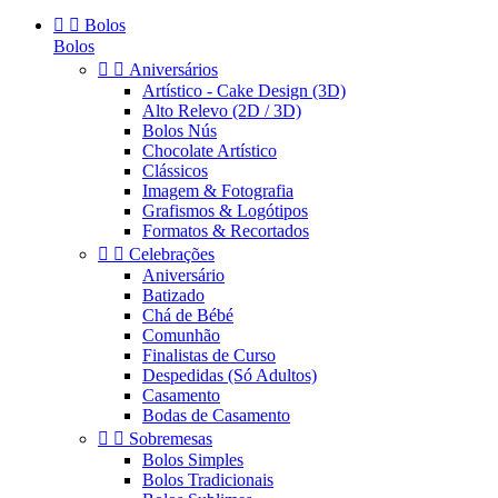


Bolos
Bolos


Aniversários
Artístico - Cake Design (3D)
Alto Relevo (2D / 3D)
Bolos Nús
Chocolate Artístico
Clássicos
Imagem & Fotografia
Grafismos & Logótipos
Formatos & Recortados


Celebrações
Aniversário
Batizado
Chá de Bébé
Comunhão
Finalistas de Curso
Despedidas (Só Adultos)
Casamento
Bodas de Casamento


Sobremesas
Bolos Simples
Bolos Tradicionais