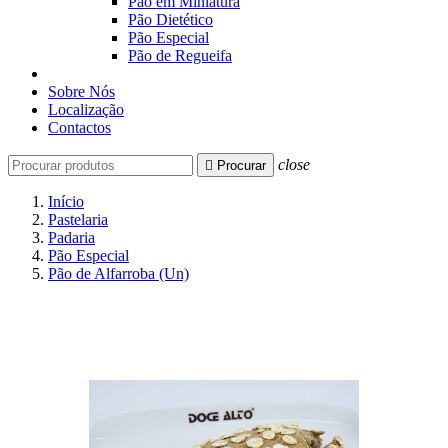
Pão em Miniatura
Pão Dietético
Pão Especial
Pão de Regueifa
Sobre Nós
Localização
Contactos
close

Procurar
Início
Pastelaria
Padaria
Pão Especial
Pão de Alfarroba (Un)