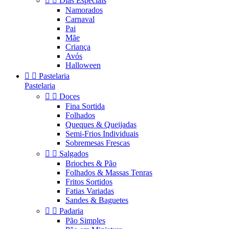


Dias Especiais
Namorados
Carnaval
Pai
Mãe
Criança
Avós
Halloween


Pastelaria
Pastelaria


Doces
Fina Sortida
Folhados
Queques & Queijadas
Semi-Frios Individuais
Sobremesas Frescas


Salgados
Brioches & Pão
Folhados & Massas Tenras
Fritos Sortidos
Fatias Variadas
Sandes & Baguetes


Padaria
Pão Simples