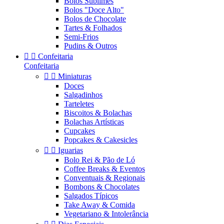
Bolos Sublimes
Bolos "Doce Alto"
Bolos de Chocolate
Tartes & Folhados
Semi-Frios
Pudins & Outros


Confeitaria
Confeitaria


Miniaturas
Doces
Salgadinhos
Tarteletes
Biscoitos & Bolachas
Bolachas Artísticas
Cupcakes
Popcakes & Cakesicles


Iguarias
Bolo Rei & Pão de Ló
Coffee Breaks & Eventos
Conventuais & Regionais
Bombons & Chocolates
Salgados Típicos
Take Away & Comida
Vegetariano & Intolerância