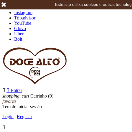
Este site utiliza cookies e outras tecno
Facebook
Instagram
Tripadvisor
YouTube
Glovo
Uber
Bolt


Entrar
shopping_cart
Carrinho
(0)
favorite
Tem de iniciar sessão
Login
|
Registar
