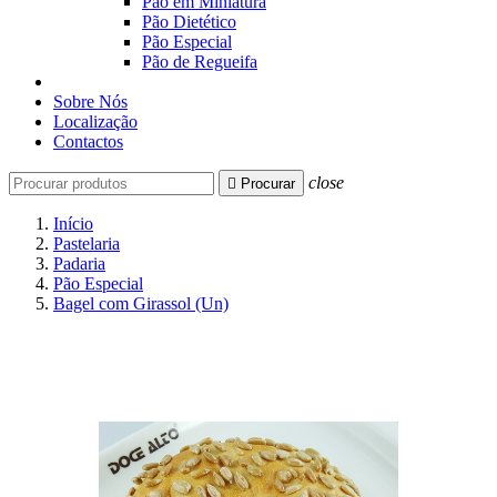
Pão em Miniatura
Pão Dietético
Pão Especial
Pão de Regueifa
Sobre Nós
Localização
Contactos
close

Procurar
Início
Pastelaria
Padaria
Pão Especial
Bagel com Girassol (Un)