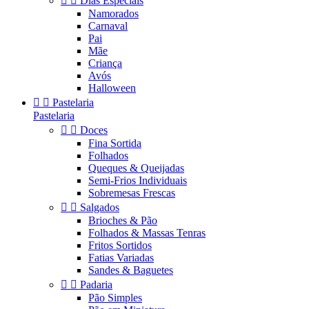


Dias Especiais
Namorados
Carnaval
Pai
Mãe
Criança
Avós
Halloween


Pastelaria
Pastelaria


Doces
Fina Sortida
Folhados
Queques & Queijadas
Semi-Frios Individuais
Sobremesas Frescas


Salgados
Brioches & Pão
Folhados & Massas Tenras
Fritos Sortidos
Fatias Variadas
Sandes & Baguetes


Padaria
Pão Simples