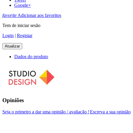
Google+
favorite
Adicionar aos favoritos
Tem de iniciar sesão
Login
|
Registar
Dados do produto
Opiniões
Seja o primeiro a dar uma opinião / avaliação !
Escreva a sua opinião