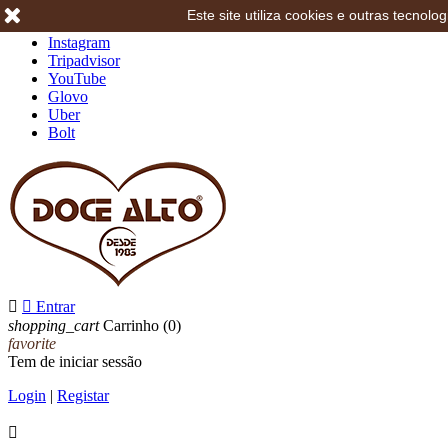
Este site utiliza cookies e outras tecno
Facebook
Instagram
Tripadvisor
YouTube
Glovo
Uber
Bolt


Entrar
shopping_cart
Carrinho
(0)
favorite
Tem de iniciar sessão
Login
|
Registar
