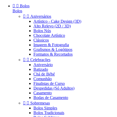


Bolos
Bolos


Aniversários
Artístico - Cake Design (3D)
Alto Relevo (2D / 3D)
Bolos Nús
Chocolate Artístico
Clássicos
Imagem & Fotografia
Grafismos & Logótipos
Formatos & Recortados


Celebrações
Aniversário
Batizado
Chá de Bébé
Comunhão
Finalistas de Curso
Despedidas (Só Adultos)
Casamento
Bodas de Casamento


Sobremesas
Bolos Simples
Bolos Tradicionais