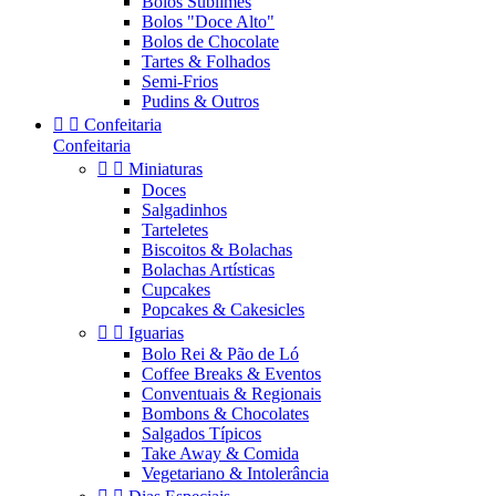
Bolos Sublimes
Bolos "Doce Alto"
Bolos de Chocolate
Tartes & Folhados
Semi-Frios
Pudins & Outros


Confeitaria
Confeitaria


Miniaturas
Doces
Salgadinhos
Tarteletes
Biscoitos & Bolachas
Bolachas Artísticas
Cupcakes
Popcakes & Cakesicles


Iguarias
Bolo Rei & Pão de Ló
Coffee Breaks & Eventos
Conventuais & Regionais
Bombons & Chocolates
Salgados Típicos
Take Away & Comida
Vegetariano & Intolerância