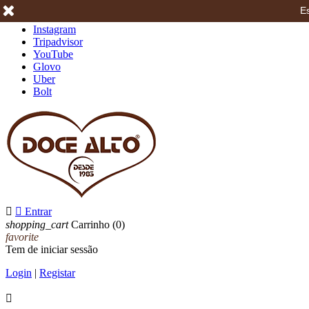
Es
Facebook
Instagram
Tripadvisor
YouTube
Glovo
Uber
Bolt


Entrar
shopping_cart
Carrinho
(0)
favorite
Tem de iniciar sessão
Login
|
Registar
