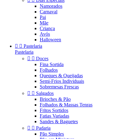


Dias Especiais
Namorados
Carnaval
Pai
Mãe
Criança
Avós
Halloween


Pastelaria
Pastelaria


Doces
Fina Sortida
Folhados
Queques & Queijadas
Semi-Frios Individuais
Sobremesas Frescas


Salgados
Brioches & Pão
Folhados & Massas Tenras
Fritos Sortidos
Fatias Variadas
Sandes & Baguetes


Padaria
Pão Simples