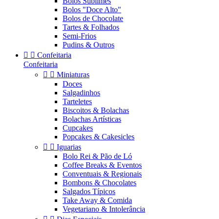
Bolos Sublimes
Bolos "Doce Alto"
Bolos de Chocolate
Tartes & Folhados
Semi-Frios
Pudins & Outros


Confeitaria
Confeitaria


Miniaturas
Doces
Salgadinhos
Tarteletes
Biscoitos & Bolachas
Bolachas Artísticas
Cupcakes
Popcakes & Cakesicles


Iguarias
Bolo Rei & Pão de Ló
Coffee Breaks & Eventos
Conventuais & Regionais
Bombons & Chocolates
Salgados Típicos
Take Away & Comida
Vegetariano & Intolerância