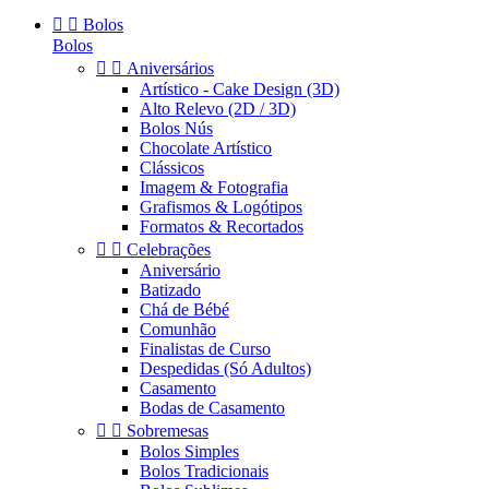


Bolos
Bolos


Aniversários
Artístico - Cake Design (3D)
Alto Relevo (2D / 3D)
Bolos Nús
Chocolate Artístico
Clássicos
Imagem & Fotografia
Grafismos & Logótipos
Formatos & Recortados


Celebrações
Aniversário
Batizado
Chá de Bébé
Comunhão
Finalistas de Curso
Despedidas (Só Adultos)
Casamento
Bodas de Casamento


Sobremesas
Bolos Simples
Bolos Tradicionais