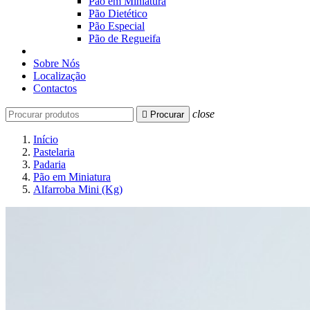
Pão em Miniatura
Pão Dietético
Pão Especial
Pão de Regueifa
Sobre Nós
Localização
Contactos
close

Procurar
Início
Pastelaria
Padaria
Pão em Miniatura
Alfarroba Mini (Kg)