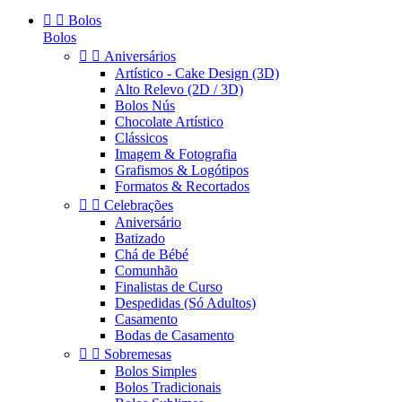


Bolos
Bolos


Aniversários
Artístico - Cake Design (3D)
Alto Relevo (2D / 3D)
Bolos Nús
Chocolate Artístico
Clássicos
Imagem & Fotografia
Grafismos & Logótipos
Formatos & Recortados


Celebrações
Aniversário
Batizado
Chá de Bébé
Comunhão
Finalistas de Curso
Despedidas (Só Adultos)
Casamento
Bodas de Casamento


Sobremesas
Bolos Simples
Bolos Tradicionais