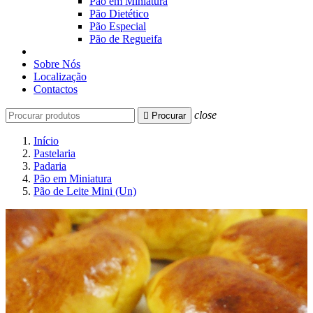
Pão em Miniatura
Pão Dietético
Pão Especial
Pão de Regueifa
Sobre Nós
Localização
Contactos
close

Procurar
Início
Pastelaria
Padaria
Pão em Miniatura
Pão de Leite Mini (Un)