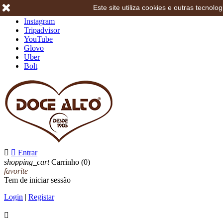
Este site utiliza cookies e outras tecno
Facebook
Instagram
Tripadvisor
YouTube
Glovo
Uber
Bolt


Entrar
shopping_cart
Carrinho
(0)
favorite
Tem de iniciar sessão
Login
|
Registar
