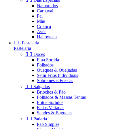


Dias Especiais
Namorados
Carnaval
Pai
Mãe
Criança
Avós
Halloween


Pastelaria
Pastelaria


Doces
Fina Sortida
Folhados
Queques & Queijadas
Semi-Frios Individuais
Sobremesas Frescas


Salgados
Brioches & Pão
Folhados & Massas Tenras
Fritos Sortidos
Fatias Variadas
Sandes & Baguetes


Padaria
Pão Simples