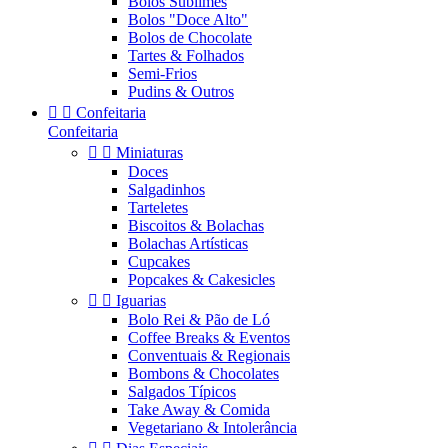
Bolos Sublimes
Bolos "Doce Alto"
Bolos de Chocolate
Tartes & Folhados
Semi-Frios
Pudins & Outros


Confeitaria
Confeitaria


Miniaturas
Doces
Salgadinhos
Tarteletes
Biscoitos & Bolachas
Bolachas Artísticas
Cupcakes
Popcakes & Cakesicles


Iguarias
Bolo Rei & Pão de Ló
Coffee Breaks & Eventos
Conventuais & Regionais
Bombons & Chocolates
Salgados Típicos
Take Away & Comida
Vegetariano & Intolerância