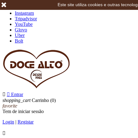
Este site utiliza cookies e outras tecno
Facebook
Instagram
Tripadvisor
YouTube
Glovo
Uber
Bolt


Entrar
shopping_cart
Carrinho
(0)
favorite
Tem de iniciar sessão
Login
|
Registar
