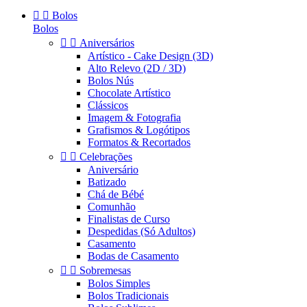


Bolos
Bolos


Aniversários
Artístico - Cake Design (3D)
Alto Relevo (2D / 3D)
Bolos Nús
Chocolate Artístico
Clássicos
Imagem & Fotografia
Grafismos & Logótipos
Formatos & Recortados


Celebrações
Aniversário
Batizado
Chá de Bébé
Comunhão
Finalistas de Curso
Despedidas (Só Adultos)
Casamento
Bodas de Casamento


Sobremesas
Bolos Simples
Bolos Tradicionais