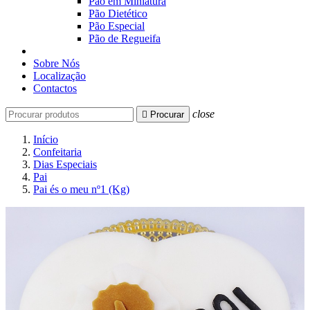
Pão em Miniatura
Pão Dietético
Pão Especial
Pão de Regueifa
Sobre Nós
Localização
Contactos
close

Procurar
Início
Confeitaria
Dias Especiais
Pai
Pai és o meu nº1 (Kg)