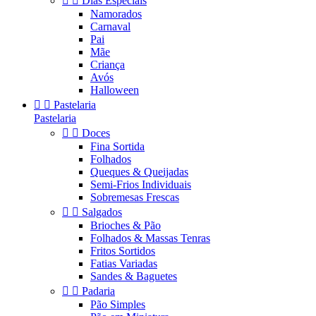


Dias Especiais
Namorados
Carnaval
Pai
Mãe
Criança
Avós
Halloween


Pastelaria
Pastelaria


Doces
Fina Sortida
Folhados
Queques & Queijadas
Semi-Frios Individuais
Sobremesas Frescas


Salgados
Brioches & Pão
Folhados & Massas Tenras
Fritos Sortidos
Fatias Variadas
Sandes & Baguetes


Padaria
Pão Simples