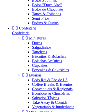
Bolos Sublimes
Bolos "Doce Alto"
Bolos de Chocolate
Tartes & Folhados
Semi-Frios
Pudins & Outros


Confeitaria
Confeitaria


Miniaturas
Doces
Salgadinhos
Tarteletes
Biscoitos & Bolachas
Bolachas Artísticas
Cupcakes
Popcakes & Cakesicles


Iguarias
Bolo Rei & Pão de Ló
Coffee Breaks & Eventos
Conventuais & Regionais
Bombons & Chocolates
Salgados Típicos
Take Away & Comida
Vegetariano & Intolerância