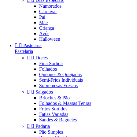


Dias Especiais
Namorados
Carnaval
Pai
Mãe
Criança
Avós
Halloween


Pastelaria
Pastelaria


Doces
Fina Sortida
Folhados
Queques & Queijadas
Semi-Frios Individuais
Sobremesas Frescas


Salgados
Brioches & Pão
Folhados & Massas Tenras
Fritos Sortidos
Fatias Variadas
Sandes & Baguetes


Padaria
Pão Simples