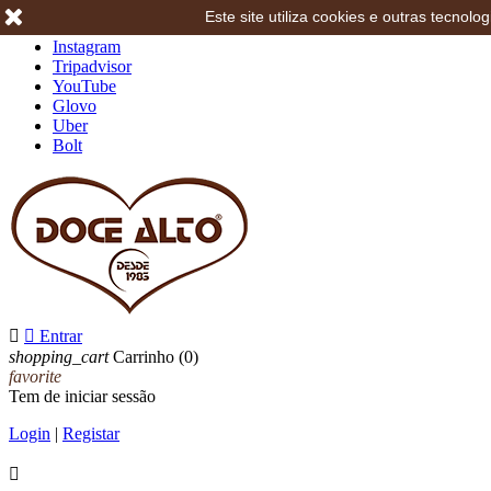
Este site utiliza cookies e outras tecno
Facebook
Instagram
Tripadvisor
YouTube
Glovo
Uber
Bolt


Entrar
shopping_cart
Carrinho
(0)
favorite
Tem de iniciar sessão
Login
|
Registar
