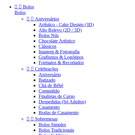


Bolos
Bolos


Aniversários
Artístico - Cake Design (3D)
Alto Relevo (2D / 3D)
Bolos Nús
Chocolate Artístico
Clássicos
Imagem & Fotografia
Grafismos & Logótipos
Formatos & Recortados


Celebrações
Aniversário
Batizado
Chá de Bébé
Comunhão
Finalistas de Curso
Despedidas (Só Adultos)
Casamento
Bodas de Casamento


Sobremesas
Bolos Simples
Bolos Tradicionais