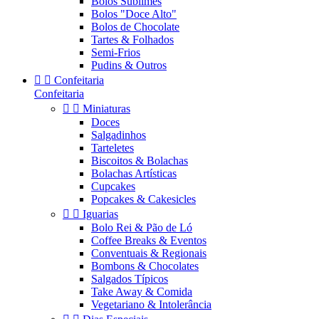
Bolos Sublimes
Bolos "Doce Alto"
Bolos de Chocolate
Tartes & Folhados
Semi-Frios
Pudins & Outros


Confeitaria
Confeitaria


Miniaturas
Doces
Salgadinhos
Tarteletes
Biscoitos & Bolachas
Bolachas Artísticas
Cupcakes
Popcakes & Cakesicles


Iguarias
Bolo Rei & Pão de Ló
Coffee Breaks & Eventos
Conventuais & Regionais
Bombons & Chocolates
Salgados Típicos
Take Away & Comida
Vegetariano & Intolerância