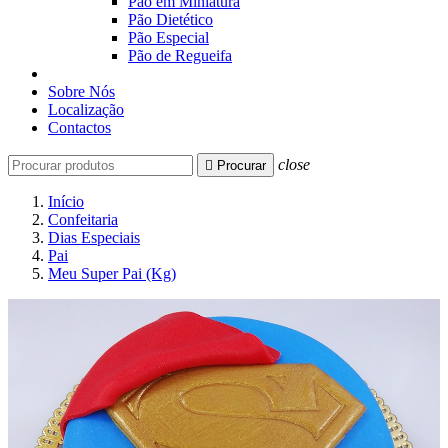
Pão em Miniatura
Pão Dietético
Pão Especial
Pão de Regueifa
Sobre Nós
Localização
Contactos
close

Procurar
Início
Confeitaria
Dias Especiais
Pai
Meu Super Pai (Kg)