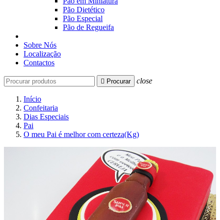
Pão em Miniatura
Pão Dietético
Pão Especial
Pão de Regueifa
Sobre Nós
Localização
Contactos
close

Procurar
Início
Confeitaria
Dias Especiais
Pai
O meu Pai é melhor com certeza(Kg)