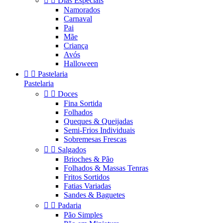


Dias Especiais
Namorados
Carnaval
Pai
Mãe
Criança
Avós
Halloween


Pastelaria
Pastelaria


Doces
Fina Sortida
Folhados
Queques & Queijadas
Semi-Frios Individuais
Sobremesas Frescas


Salgados
Brioches & Pão
Folhados & Massas Tenras
Fritos Sortidos
Fatias Variadas
Sandes & Baguetes


Padaria
Pão Simples