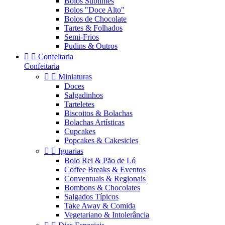
Bolos Sublimes
Bolos "Doce Alto"
Bolos de Chocolate
Tartes & Folhados
Semi-Frios
Pudins & Outros


Confeitaria
Confeitaria


Miniaturas
Doces
Salgadinhos
Tarteletes
Biscoitos & Bolachas
Bolachas Artísticas
Cupcakes
Popcakes & Cakesicles


Iguarias
Bolo Rei & Pão de Ló
Coffee Breaks & Eventos
Conventuais & Regionais
Bombons & Chocolates
Salgados Típicos
Take Away & Comida
Vegetariano & Intolerância