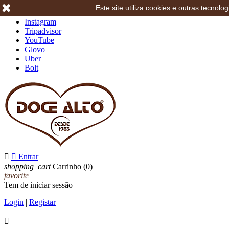
Este site utiliza cookies e outras tecno
Facebook
Instagram
Tripadvisor
YouTube
Glovo
Uber
Bolt


Entrar
shopping_cart
Carrinho
(0)
favorite
Tem de iniciar sessão
Login
|
Registar
