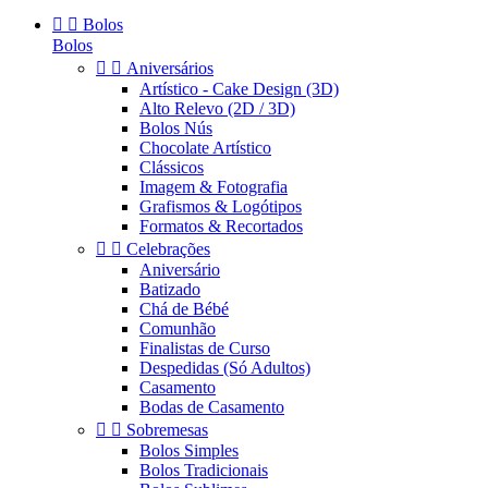


Bolos
Bolos


Aniversários
Artístico - Cake Design (3D)
Alto Relevo (2D / 3D)
Bolos Nús
Chocolate Artístico
Clássicos
Imagem & Fotografia
Grafismos & Logótipos
Formatos & Recortados


Celebrações
Aniversário
Batizado
Chá de Bébé
Comunhão
Finalistas de Curso
Despedidas (Só Adultos)
Casamento
Bodas de Casamento


Sobremesas
Bolos Simples
Bolos Tradicionais