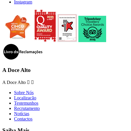
Instagram
A Doce Alto
A Doce Alto


Sobre Nós
Localização
Testemunhos
Recrutamento
Notícias
Contactos
Saiba Mais