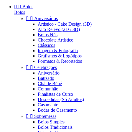


Bolos
Bolos


Aniversários
Artístico - Cake Design (3D)
Alto Relevo (2D / 3D)
Bolos Nús
Chocolate Artístico
Clássicos
Imagem & Fotografia
Grafismos & Logótipos
Formatos & Recortados


Celebrações
Aniversário
Batizado
Chá de Bébé
Comunhão
Finalistas de Curso
Despedidas (Só Adultos)
Casamento
Bodas de Casamento


Sobremesas
Bolos Simples
Bolos Tradicionais