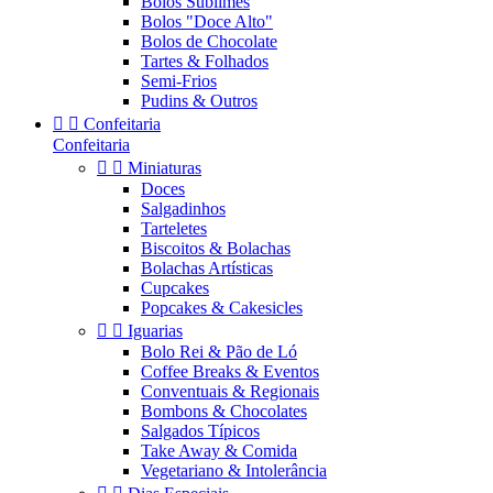
Bolos Sublimes
Bolos "Doce Alto"
Bolos de Chocolate
Tartes & Folhados
Semi-Frios
Pudins & Outros


Confeitaria
Confeitaria


Miniaturas
Doces
Salgadinhos
Tarteletes
Biscoitos & Bolachas
Bolachas Artísticas
Cupcakes
Popcakes & Cakesicles


Iguarias
Bolo Rei & Pão de Ló
Coffee Breaks & Eventos
Conventuais & Regionais
Bombons & Chocolates
Salgados Típicos
Take Away & Comida
Vegetariano & Intolerância