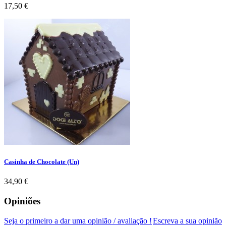
Preço
17,50 €
Casinha de Chocolate (Un)
Preço
34,90 €
Opiniões
Seja o primeiro a dar uma opinião / avaliação !
Escreva a sua opinião