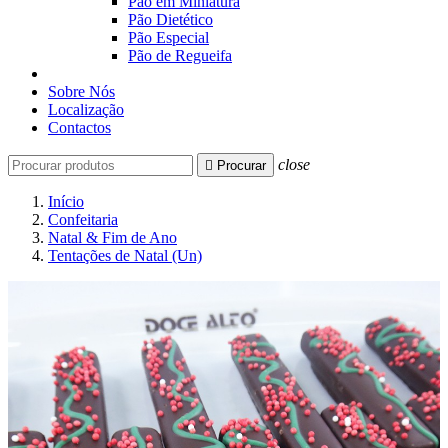
Pão em Miniatura
Pão Dietético
Pão Especial
Pão de Regueifa
Sobre Nós
Localização
Contactos
close

Procurar
Início
Confeitaria
Natal & Fim de Ano
Tentações de Natal (Un)