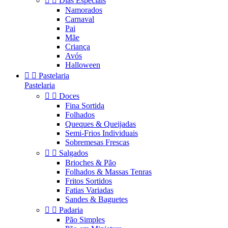


Dias Especiais
Namorados
Carnaval
Pai
Mãe
Criança
Avós
Halloween


Pastelaria
Pastelaria


Doces
Fina Sortida
Folhados
Queques & Queijadas
Semi-Frios Individuais
Sobremesas Frescas


Salgados
Brioches & Pão
Folhados & Massas Tenras
Fritos Sortidos
Fatias Variadas
Sandes & Baguetes


Padaria
Pão Simples