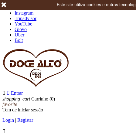
Este site utiliza cookies e outras tecno
Facebook
Instagram
Tripadvisor
YouTube
Glovo
Uber
Bolt


Entrar
shopping_cart
Carrinho
(0)
favorite
Tem de iniciar sessão
Login
|
Registar
