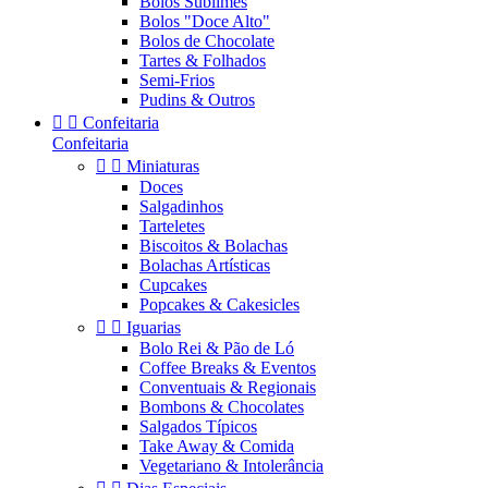
Bolos Sublimes
Bolos "Doce Alto"
Bolos de Chocolate
Tartes & Folhados
Semi-Frios
Pudins & Outros


Confeitaria
Confeitaria


Miniaturas
Doces
Salgadinhos
Tarteletes
Biscoitos & Bolachas
Bolachas Artísticas
Cupcakes
Popcakes & Cakesicles


Iguarias
Bolo Rei & Pão de Ló
Coffee Breaks & Eventos
Conventuais & Regionais
Bombons & Chocolates
Salgados Típicos
Take Away & Comida
Vegetariano & Intolerância