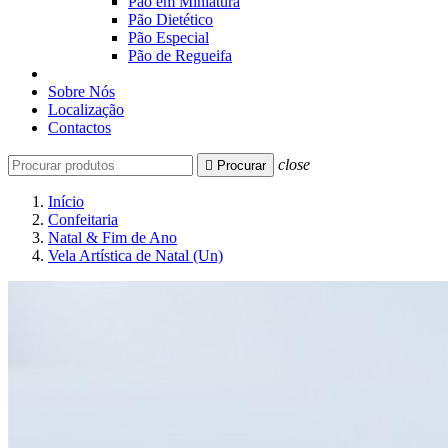
Pão em Miniatura
Pão Dietético
Pão Especial
Pão de Regueifa
Sobre Nós
Localização
Contactos
close

Procurar
Início
Confeitaria
Natal & Fim de Ano
Vela Artística de Natal (Un)