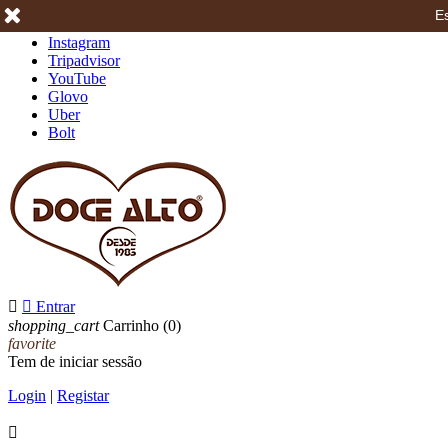
Es
Facebook
Instagram
Tripadvisor
YouTube
Glovo
Uber
Bolt


Entrar
shopping_cart
Carrinho
(0)
favorite
Tem de iniciar sessão
Login
|
Registar
