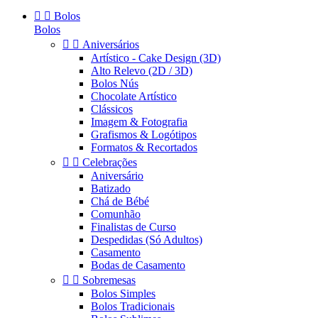


Bolos
Bolos


Aniversários
Artístico - Cake Design (3D)
Alto Relevo (2D / 3D)
Bolos Nús
Chocolate Artístico
Clássicos
Imagem & Fotografia
Grafismos & Logótipos
Formatos & Recortados


Celebrações
Aniversário
Batizado
Chá de Bébé
Comunhão
Finalistas de Curso
Despedidas (Só Adultos)
Casamento
Bodas de Casamento


Sobremesas
Bolos Simples
Bolos Tradicionais