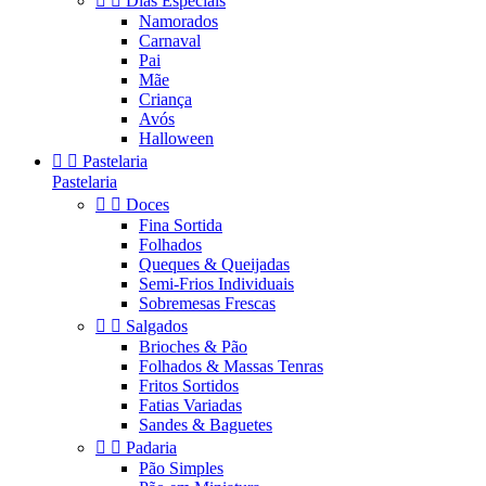


Dias Especiais
Namorados
Carnaval
Pai
Mãe
Criança
Avós
Halloween


Pastelaria
Pastelaria


Doces
Fina Sortida
Folhados
Queques & Queijadas
Semi-Frios Individuais
Sobremesas Frescas


Salgados
Brioches & Pão
Folhados & Massas Tenras
Fritos Sortidos
Fatias Variadas
Sandes & Baguetes


Padaria
Pão Simples