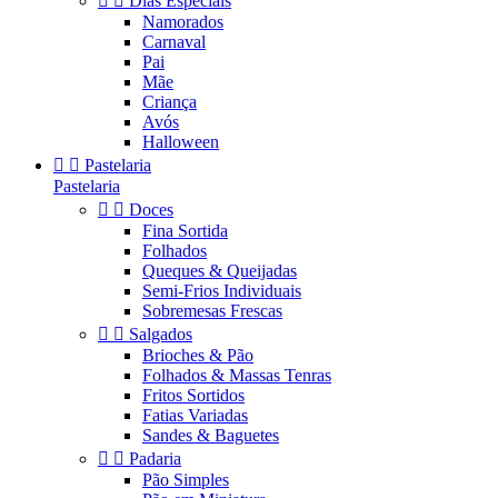


Dias Especiais
Namorados
Carnaval
Pai
Mãe
Criança
Avós
Halloween


Pastelaria
Pastelaria


Doces
Fina Sortida
Folhados
Queques & Queijadas
Semi-Frios Individuais
Sobremesas Frescas


Salgados
Brioches & Pão
Folhados & Massas Tenras
Fritos Sortidos
Fatias Variadas
Sandes & Baguetes


Padaria
Pão Simples