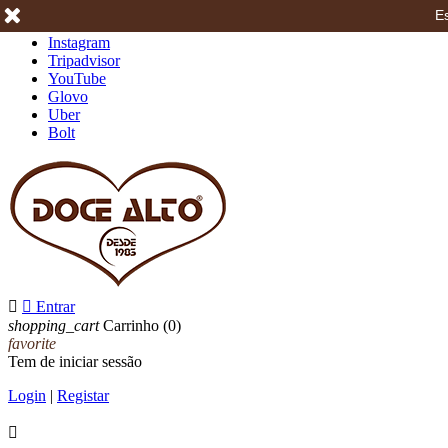
Es
Facebook
Instagram
Tripadvisor
YouTube
Glovo
Uber
Bolt


Entrar
shopping_cart
Carrinho
(0)
favorite
Tem de iniciar sessão
Login
|
Registar
