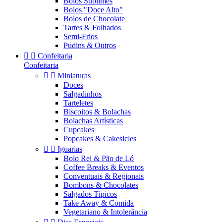
Bolos Sublimes
Bolos "Doce Alto"
Bolos de Chocolate
Tartes & Folhados
Semi-Frios
Pudins & Outros


Confeitaria
Confeitaria


Miniaturas
Doces
Salgadinhos
Tarteletes
Biscoitos & Bolachas
Bolachas Artísticas
Cupcakes
Popcakes & Cakesicles


Iguarias
Bolo Rei & Pão de Ló
Coffee Breaks & Eventos
Conventuais & Regionais
Bombons & Chocolates
Salgados Típicos
Take Away & Comida
Vegetariano & Intolerância