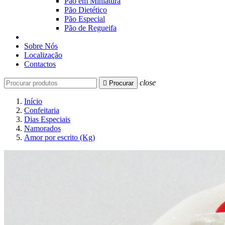
Pão em Miniatura
Pão Dietético
Pão Especial
Pão de Regueifa
Sobre Nós
Localização
Contactos
close

Procurar
Início
Confeitaria
Dias Especiais
Namorados
Amor por escrito (Kg)