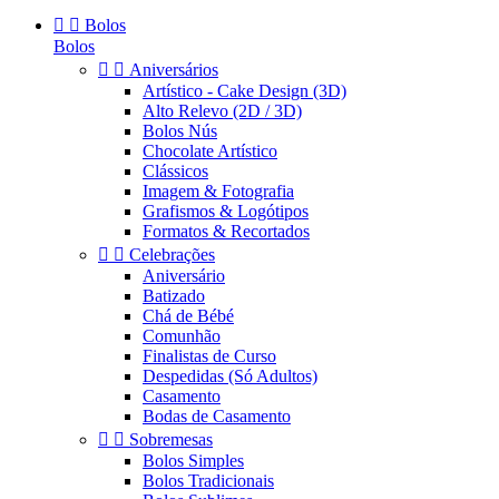


Bolos
Bolos


Aniversários
Artístico - Cake Design (3D)
Alto Relevo (2D / 3D)
Bolos Nús
Chocolate Artístico
Clássicos
Imagem & Fotografia
Grafismos & Logótipos
Formatos & Recortados


Celebrações
Aniversário
Batizado
Chá de Bébé
Comunhão
Finalistas de Curso
Despedidas (Só Adultos)
Casamento
Bodas de Casamento


Sobremesas
Bolos Simples
Bolos Tradicionais