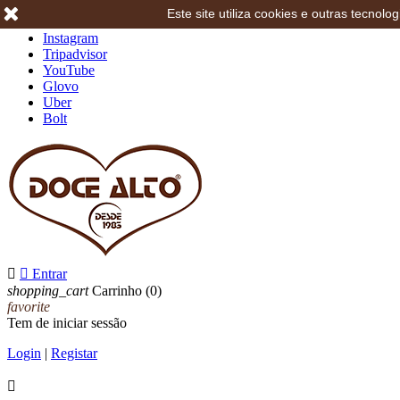
Este site utiliza cookies e outras tecno
Facebook
Instagram
Tripadvisor
YouTube
Glovo
Uber
Bolt


Entrar
shopping_cart
Carrinho
(0)
favorite
Tem de iniciar sessão
Login
|
Registar
