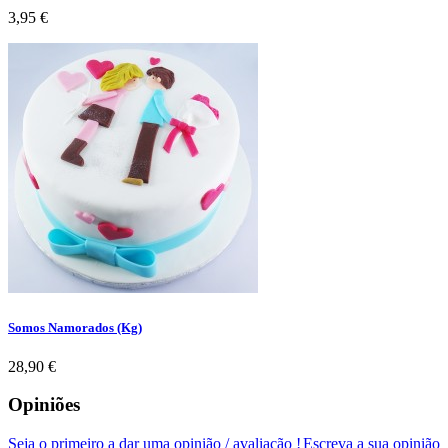
Preço
3,95 €
Somos Namorados (Kg)
Preço
28,90 €
Opiniões
Seja o primeiro a dar uma opinião / avaliação !
Escreva a sua opinião