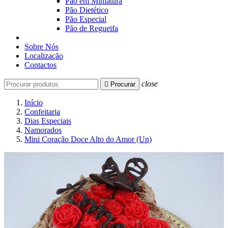
Pão em Miniatura
Pão Dietético
Pão Especial
Pão de Regueifa
Sobre Nós
Localização
Contactos
close

Procurar
Início
Confeitaria
Dias Especiais
Namorados
Mini Coração Doce Alto do Amor (Un)