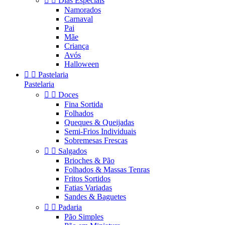


Dias Especiais
Namorados
Carnaval
Pai
Mãe
Criança
Avós
Halloween


Pastelaria
Pastelaria


Doces
Fina Sortida
Folhados
Queques & Queijadas
Semi-Frios Individuais
Sobremesas Frescas


Salgados
Brioches & Pão
Folhados & Massas Tenras
Fritos Sortidos
Fatias Variadas
Sandes & Baguetes


Padaria
Pão Simples