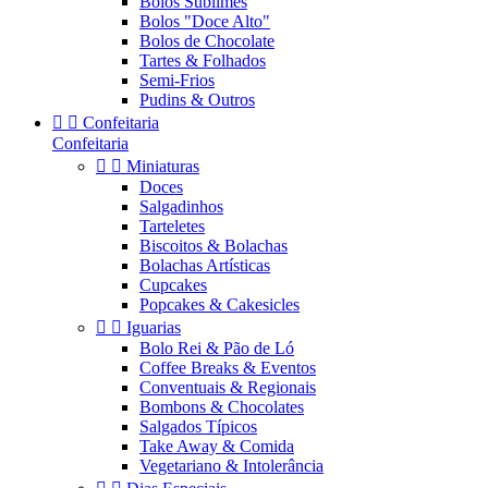
Bolos Sublimes
Bolos "Doce Alto"
Bolos de Chocolate
Tartes & Folhados
Semi-Frios
Pudins & Outros


Confeitaria
Confeitaria


Miniaturas
Doces
Salgadinhos
Tarteletes
Biscoitos & Bolachas
Bolachas Artísticas
Cupcakes
Popcakes & Cakesicles


Iguarias
Bolo Rei & Pão de Ló
Coffee Breaks & Eventos
Conventuais & Regionais
Bombons & Chocolates
Salgados Típicos
Take Away & Comida
Vegetariano & Intolerância