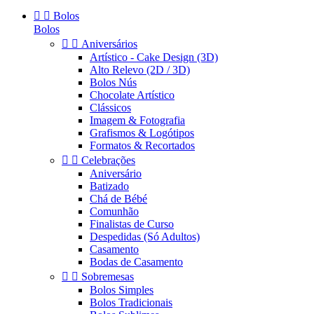


Bolos
Bolos


Aniversários
Artístico - Cake Design (3D)
Alto Relevo (2D / 3D)
Bolos Nús
Chocolate Artístico
Clássicos
Imagem & Fotografia
Grafismos & Logótipos
Formatos & Recortados


Celebrações
Aniversário
Batizado
Chá de Bébé
Comunhão
Finalistas de Curso
Despedidas (Só Adultos)
Casamento
Bodas de Casamento


Sobremesas
Bolos Simples
Bolos Tradicionais