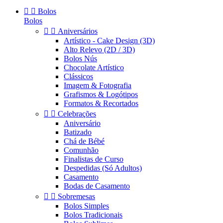


Bolos
Bolos


Aniversários
Artístico - Cake Design (3D)
Alto Relevo (2D / 3D)
Bolos Nús
Chocolate Artístico
Clássicos
Imagem & Fotografia
Grafismos & Logótipos
Formatos & Recortados


Celebrações
Aniversário
Batizado
Chá de Bébé
Comunhão
Finalistas de Curso
Despedidas (Só Adultos)
Casamento
Bodas de Casamento


Sobremesas
Bolos Simples
Bolos Tradicionais