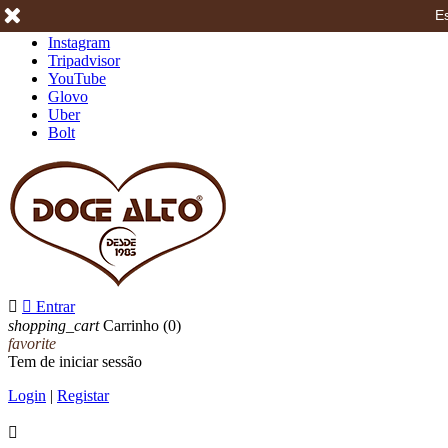
Es
Facebook
Instagram
Tripadvisor
YouTube
Glovo
Uber
Bolt


Entrar
shopping_cart
Carrinho
(0)
favorite
Tem de iniciar sessão
Login
|
Registar
