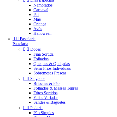


Dias Especiais
Namorados
Carnaval
Pai
Mãe
Criança
Avós
Halloween


Pastelaria
Pastelaria


Doces
Fina Sortida
Folhados
Queques & Queijadas
Semi-Frios Individuais
Sobremesas Frescas


Salgados
Brioches & Pão
Folhados & Massas Tenras
Fritos Sortidos
Fatias Variadas
Sandes & Baguetes


Padaria
Pão Simples