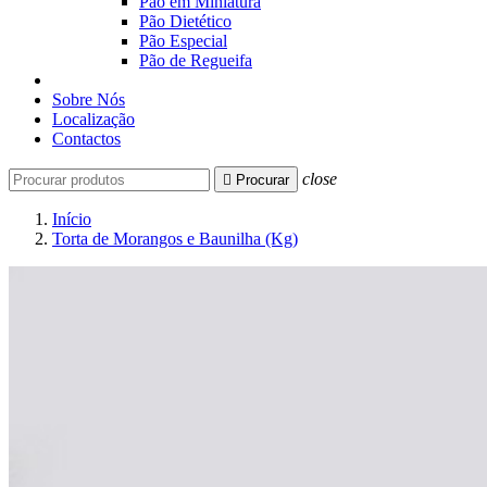
Pão em Miniatura
Pão Dietético
Pão Especial
Pão de Regueifa
Sobre Nós
Localização
Contactos
close

Procurar
Início
Torta de Morangos e Baunilha (Kg)