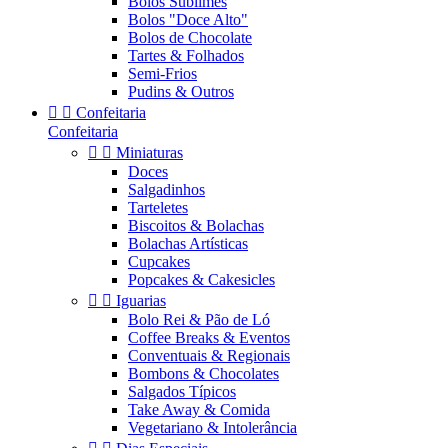
Bolos Sublimes
Bolos "Doce Alto"
Bolos de Chocolate
Tartes & Folhados
Semi-Frios
Pudins & Outros


Confeitaria
Confeitaria


Miniaturas
Doces
Salgadinhos
Tarteletes
Biscoitos & Bolachas
Bolachas Artísticas
Cupcakes
Popcakes & Cakesicles


Iguarias
Bolo Rei & Pão de Ló
Coffee Breaks & Eventos
Conventuais & Regionais
Bombons & Chocolates
Salgados Típicos
Take Away & Comida
Vegetariano & Intolerância