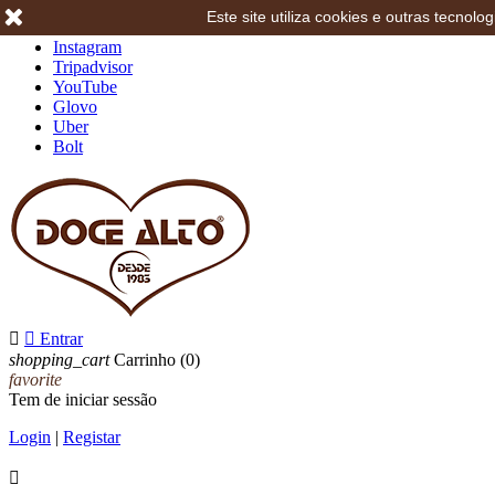
Este site utiliza cookies e outras tecno
Facebook
Instagram
Tripadvisor
YouTube
Glovo
Uber
Bolt


Entrar
shopping_cart
Carrinho
(0)
favorite
Tem de iniciar sessão
Login
|
Registar
