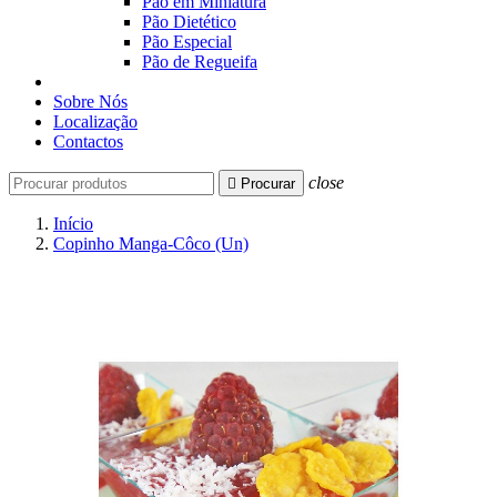
Pão em Miniatura
Pão Dietético
Pão Especial
Pão de Regueifa
Sobre Nós
Localização
Contactos
close

Procurar
Início
Copinho Manga-Côco (Un)