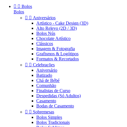


Bolos
Bolos


Aniversários
Artístico - Cake Design (3D)
Alto Relevo (2D / 3D)
Bolos Nús
Chocolate Artístico
Clássicos
Imagem & Fotografia
Grafismos & Logótipos
Formatos & Recortados


Celebrações
Aniversário
Batizado
Chá de Bébé
Comunhão
Finalistas de Curso
Despedidas (Só Adultos)
Casamento
Bodas de Casamento


Sobremesas
Bolos Simples
Bolos Tradicionais