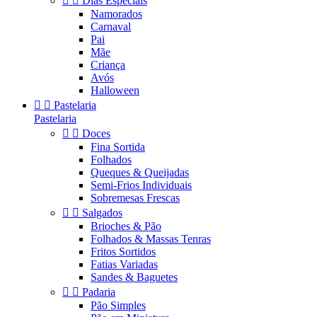


Dias Especiais
Namorados
Carnaval
Pai
Mãe
Criança
Avós
Halloween


Pastelaria
Pastelaria


Doces
Fina Sortida
Folhados
Queques & Queijadas
Semi-Frios Individuais
Sobremesas Frescas


Salgados
Brioches & Pão
Folhados & Massas Tenras
Fritos Sortidos
Fatias Variadas
Sandes & Baguetes


Padaria
Pão Simples