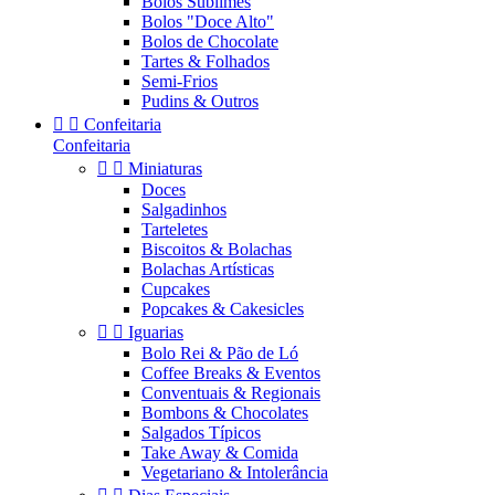
Bolos Sublimes
Bolos "Doce Alto"
Bolos de Chocolate
Tartes & Folhados
Semi-Frios
Pudins & Outros


Confeitaria
Confeitaria


Miniaturas
Doces
Salgadinhos
Tarteletes
Biscoitos & Bolachas
Bolachas Artísticas
Cupcakes
Popcakes & Cakesicles


Iguarias
Bolo Rei & Pão de Ló
Coffee Breaks & Eventos
Conventuais & Regionais
Bombons & Chocolates
Salgados Típicos
Take Away & Comida
Vegetariano & Intolerância