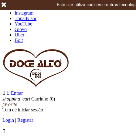
Este site utiliza cookies e outras tecno
Facebook
Instagram
Tripadvisor
YouTube
Glovo
Uber
Bolt


Entrar
shopping_cart
Carrinho
(0)
favorite
Tem de iniciar sessão
Login
|
Registar
