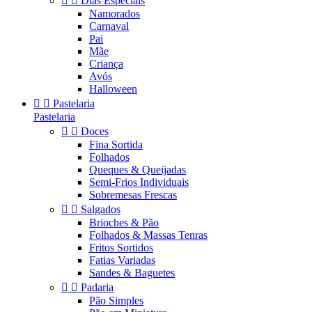


Dias Especiais
Namorados
Carnaval
Pai
Mãe
Criança
Avós
Halloween


Pastelaria
Pastelaria


Doces
Fina Sortida
Folhados
Queques & Queijadas
Semi-Frios Individuais
Sobremesas Frescas


Salgados
Brioches & Pão
Folhados & Massas Tenras
Fritos Sortidos
Fatias Variadas
Sandes & Baguetes


Padaria
Pão Simples