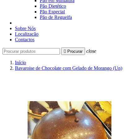
Pão em Miniatura
Pão Dietético
Pão Especial
Pão de Regueifa
Sobre Nós
Localização
Contactos
close

Procurar
Início
Bavaroise de Chocolate com Gelado de Morango (Un)