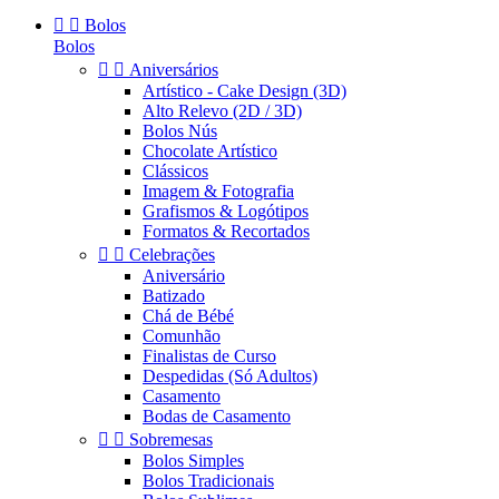


Bolos
Bolos


Aniversários
Artístico - Cake Design (3D)
Alto Relevo (2D / 3D)
Bolos Nús
Chocolate Artístico
Clássicos
Imagem & Fotografia
Grafismos & Logótipos
Formatos & Recortados


Celebrações
Aniversário
Batizado
Chá de Bébé
Comunhão
Finalistas de Curso
Despedidas (Só Adultos)
Casamento
Bodas de Casamento


Sobremesas
Bolos Simples
Bolos Tradicionais