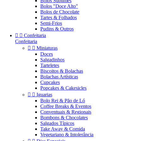
Bolos Sublimes
Bolos "Doce Alto"
Bolos de Chocolate
Tartes & Folhados
Semi-Frios
Pudins & Outros


Confeitaria
Confeitaria


Miniaturas
Doces
Salgadinhos
Tarteletes
Biscoitos & Bolachas
Bolachas Artísticas
Cupcakes
Popcakes & Cakesicles


Iguarias
Bolo Rei & Pão de Ló
Coffee Breaks & Eventos
Conventuais & Regionais
Bombons & Chocolates
Salgados Típicos
Take Away & Comida
Vegetariano & Intolerância