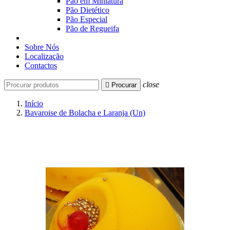
Pão em Miniatura
Pão Dietético
Pão Especial
Pão de Regueifa
Sobre Nós
Localização
Contactos
close

Procurar
Início
Bavaroise de Bolacha e Laranja (Un)