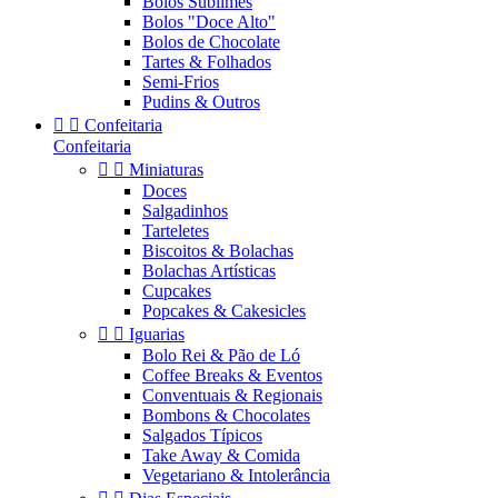
Bolos Sublimes
Bolos "Doce Alto"
Bolos de Chocolate
Tartes & Folhados
Semi-Frios
Pudins & Outros


Confeitaria
Confeitaria


Miniaturas
Doces
Salgadinhos
Tarteletes
Biscoitos & Bolachas
Bolachas Artísticas
Cupcakes
Popcakes & Cakesicles


Iguarias
Bolo Rei & Pão de Ló
Coffee Breaks & Eventos
Conventuais & Regionais
Bombons & Chocolates
Salgados Típicos
Take Away & Comida
Vegetariano & Intolerância