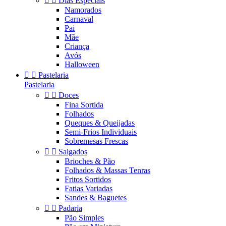


Dias Especiais
Namorados
Carnaval
Pai
Mãe
Criança
Avós
Halloween


Pastelaria
Pastelaria


Doces
Fina Sortida
Folhados
Queques & Queijadas
Semi-Frios Individuais
Sobremesas Frescas


Salgados
Brioches & Pão
Folhados & Massas Tenras
Fritos Sortidos
Fatias Variadas
Sandes & Baguetes


Padaria
Pão Simples