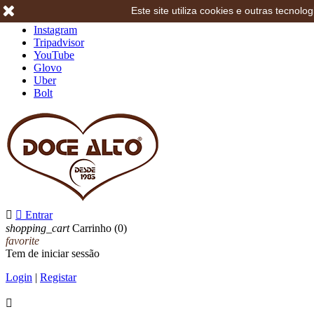
Este site utiliza cookies e outras tecno
Facebook
Instagram
Tripadvisor
YouTube
Glovo
Uber
Bolt


Entrar
shopping_cart
Carrinho
(0)
favorite
Tem de iniciar sessão
Login
|
Registar
