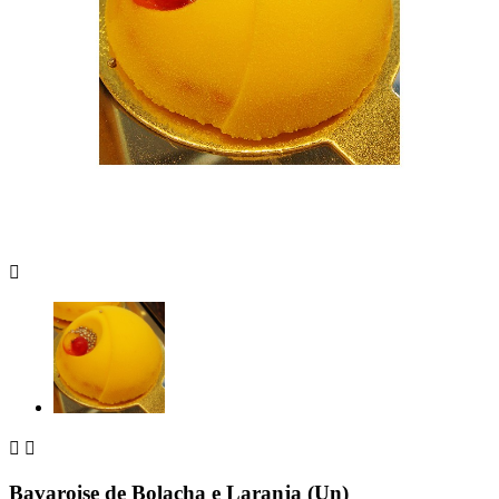



Bavaroise de Bolacha e Laranja (Un)