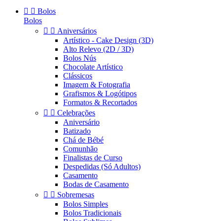


Bolos
Bolos


Aniversários
Artístico - Cake Design (3D)
Alto Relevo (2D / 3D)
Bolos Nús
Chocolate Artístico
Clássicos
Imagem & Fotografia
Grafismos & Logótipos
Formatos & Recortados


Celebrações
Aniversário
Batizado
Chá de Bébé
Comunhão
Finalistas de Curso
Despedidas (Só Adultos)
Casamento
Bodas de Casamento


Sobremesas
Bolos Simples
Bolos Tradicionais