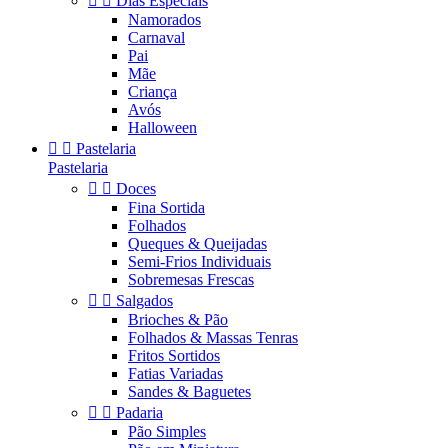


Dias Especiais
Namorados
Carnaval
Pai
Mãe
Criança
Avós
Halloween


Pastelaria
Pastelaria


Doces
Fina Sortida
Folhados
Queques & Queijadas
Semi-Frios Individuais
Sobremesas Frescas


Salgados
Brioches & Pão
Folhados & Massas Tenras
Fritos Sortidos
Fatias Variadas
Sandes & Baguetes


Padaria
Pão Simples