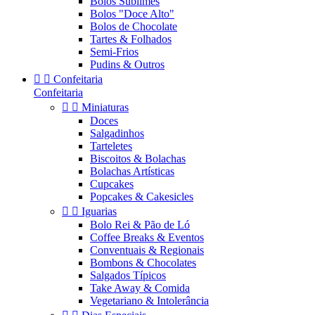
Bolos Sublimes
Bolos "Doce Alto"
Bolos de Chocolate
Tartes & Folhados
Semi-Frios
Pudins & Outros


Confeitaria
Confeitaria


Miniaturas
Doces
Salgadinhos
Tarteletes
Biscoitos & Bolachas
Bolachas Artísticas
Cupcakes
Popcakes & Cakesicles


Iguarias
Bolo Rei & Pão de Ló
Coffee Breaks & Eventos
Conventuais & Regionais
Bombons & Chocolates
Salgados Típicos
Take Away & Comida
Vegetariano & Intolerância