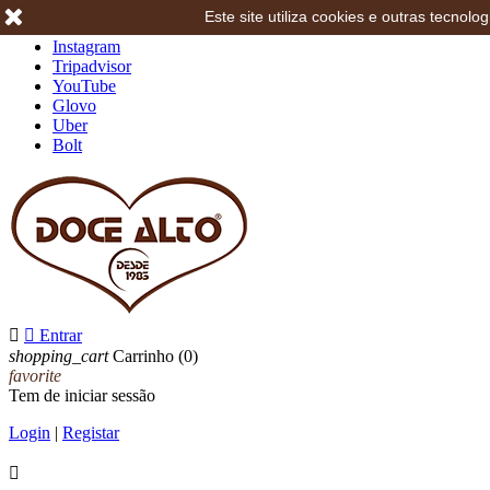
Este site utiliza cookies e outras tecno
Facebook
Instagram
Tripadvisor
YouTube
Glovo
Uber
Bolt


Entrar
shopping_cart
Carrinho
(0)
favorite
Tem de iniciar sessão
Login
|
Registar
