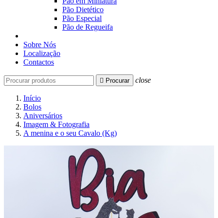
Pão em Miniatura
Pão Dietético
Pão Especial
Pão de Regueifa
Sobre Nós
Localização
Contactos
close

Procurar
Início
Bolos
Aniversários
Imagem & Fotografia
A menina e o seu Cavalo (Kg)