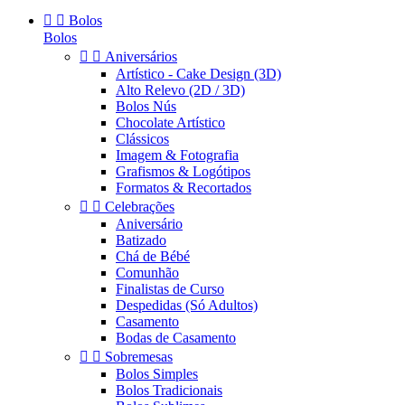


Bolos
Bolos


Aniversários
Artístico - Cake Design (3D)
Alto Relevo (2D / 3D)
Bolos Nús
Chocolate Artístico
Clássicos
Imagem & Fotografia
Grafismos & Logótipos
Formatos & Recortados


Celebrações
Aniversário
Batizado
Chá de Bébé
Comunhão
Finalistas de Curso
Despedidas (Só Adultos)
Casamento
Bodas de Casamento


Sobremesas
Bolos Simples
Bolos Tradicionais