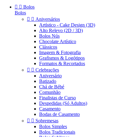


Bolos
Bolos


Aniversários
Artístico - Cake Design (3D)
Alto Relevo (2D / 3D)
Bolos Nús
Chocolate Artístico
Clássicos
Imagem & Fotografia
Grafismos & Logótipos
Formatos & Recortados


Celebrações
Aniversário
Batizado
Chá de Bébé
Comunhão
Finalistas de Curso
Despedidas (Só Adultos)
Casamento
Bodas de Casamento


Sobremesas
Bolos Simples
Bolos Tradicionais