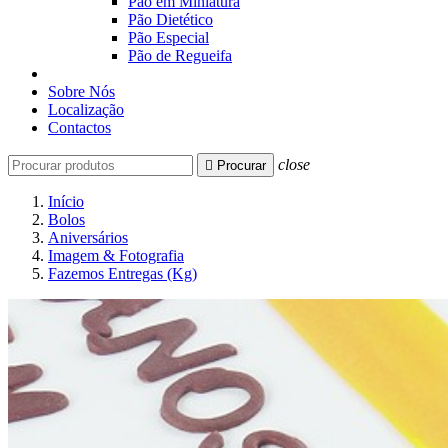
Pão em Miniatura
Pão Dietético
Pão Especial
Pão de Regueifa
Sobre Nós
Localização
Contactos
close

Procurar
Início
Bolos
Aniversários
Imagem & Fotografia
Fazemos Entregas (Kg)