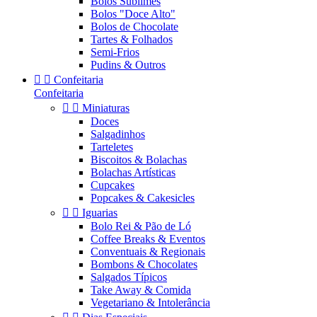
Bolos Sublimes
Bolos "Doce Alto"
Bolos de Chocolate
Tartes & Folhados
Semi-Frios
Pudins & Outros


Confeitaria
Confeitaria


Miniaturas
Doces
Salgadinhos
Tarteletes
Biscoitos & Bolachas
Bolachas Artísticas
Cupcakes
Popcakes & Cakesicles


Iguarias
Bolo Rei & Pão de Ló
Coffee Breaks & Eventos
Conventuais & Regionais
Bombons & Chocolates
Salgados Típicos
Take Away & Comida
Vegetariano & Intolerância