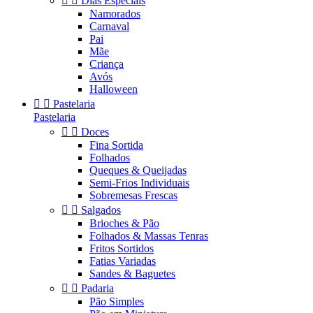


Dias Especiais
Namorados
Carnaval
Pai
Mãe
Criança
Avós
Halloween


Pastelaria
Pastelaria


Doces
Fina Sortida
Folhados
Queques & Queijadas
Semi-Frios Individuais
Sobremesas Frescas


Salgados
Brioches & Pão
Folhados & Massas Tenras
Fritos Sortidos
Fatias Variadas
Sandes & Baguetes


Padaria
Pão Simples