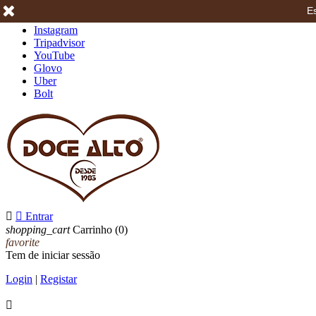
Es
Facebook
Instagram
Tripadvisor
YouTube
Glovo
Uber
Bolt


Entrar
shopping_cart
Carrinho
(0)
favorite
Tem de iniciar sessão
Login
|
Registar
