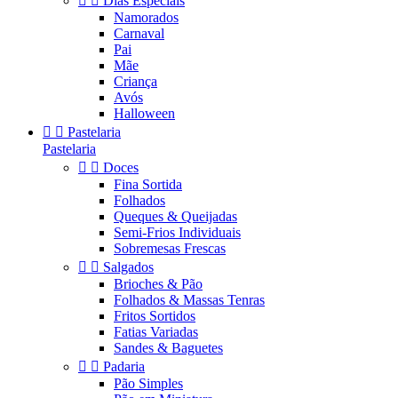


Dias Especiais
Namorados
Carnaval
Pai
Mãe
Criança
Avós
Halloween


Pastelaria
Pastelaria


Doces
Fina Sortida
Folhados
Queques & Queijadas
Semi-Frios Individuais
Sobremesas Frescas


Salgados
Brioches & Pão
Folhados & Massas Tenras
Fritos Sortidos
Fatias Variadas
Sandes & Baguetes


Padaria
Pão Simples