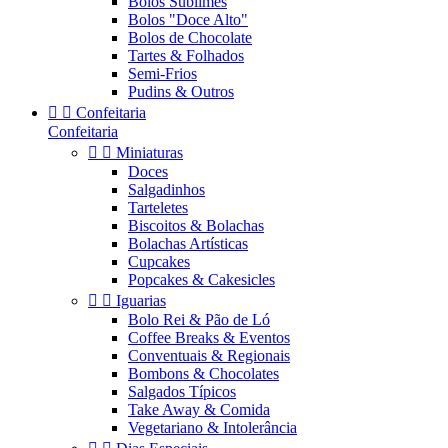
Bolos Sublimes
Bolos "Doce Alto"
Bolos de Chocolate
Tartes & Folhados
Semi-Frios
Pudins & Outros


Confeitaria
Confeitaria


Miniaturas
Doces
Salgadinhos
Tarteletes
Biscoitos & Bolachas
Bolachas Artísticas
Cupcakes
Popcakes & Cakesicles


Iguarias
Bolo Rei & Pão de Ló
Coffee Breaks & Eventos
Conventuais & Regionais
Bombons & Chocolates
Salgados Típicos
Take Away & Comida
Vegetariano & Intolerância