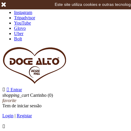
Este site utiliza cookies e outras tecno
Facebook
Instagram
Tripadvisor
YouTube
Glovo
Uber
Bolt


Entrar
shopping_cart
Carrinho
(0)
favorite
Tem de iniciar sessão
Login
|
Registar
