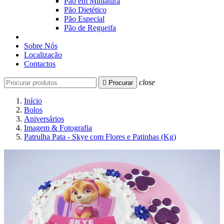
Pão em Miniatura
Pão Dietético
Pão Especial
Pão de Regueifa
Sobre Nós
Localização
Contactos
close

Procurar
Início
Bolos
Aniversários
Imagem & Fotografia
Patrulha Pata - Skye com Flores e Patinhas (Kg)