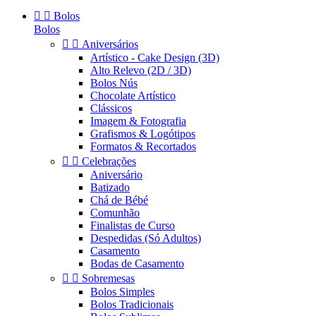


Bolos
Bolos


Aniversários
Artístico - Cake Design (3D)
Alto Relevo (2D / 3D)
Bolos Nús
Chocolate Artístico
Clássicos
Imagem & Fotografia
Grafismos & Logótipos
Formatos & Recortados


Celebrações
Aniversário
Batizado
Chá de Bébé
Comunhão
Finalistas de Curso
Despedidas (Só Adultos)
Casamento
Bodas de Casamento


Sobremesas
Bolos Simples
Bolos Tradicionais