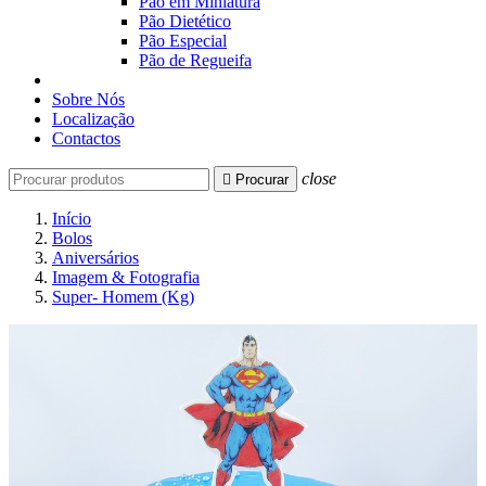
Pão em Miniatura
Pão Dietético
Pão Especial
Pão de Regueifa
Sobre Nós
Localização
Contactos
close

Procurar
Início
Bolos
Aniversários
Imagem & Fotografia
Super- Homem (Kg)