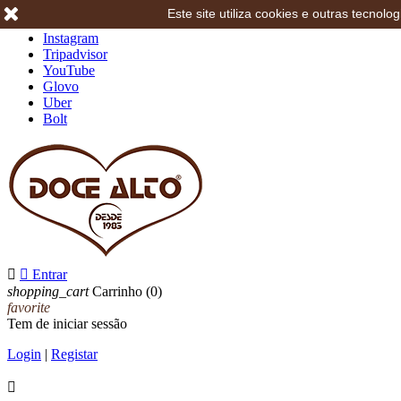
Este site utiliza cookies e outras tecno
Facebook
Instagram
Tripadvisor
YouTube
Glovo
Uber
Bolt


Entrar
shopping_cart
Carrinho
(0)
favorite
Tem de iniciar sessão
Login
|
Registar
