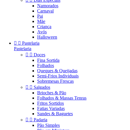


Dias Especiais
Namorados
Carnaval
Pai
Mãe
Criança
Avós
Halloween


Pastelaria
Pastelaria


Doces
Fina Sortida
Folhados
Queques & Queijadas
Semi-Frios Individuais
Sobremesas Frescas


Salgados
Brioches & Pão
Folhados & Massas Tenras
Fritos Sortidos
Fatias Variadas
Sandes & Baguetes


Padaria
Pão Simples