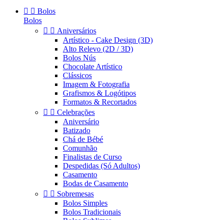


Bolos
Bolos


Aniversários
Artístico - Cake Design (3D)
Alto Relevo (2D / 3D)
Bolos Nús
Chocolate Artístico
Clássicos
Imagem & Fotografia
Grafismos & Logótipos
Formatos & Recortados


Celebrações
Aniversário
Batizado
Chá de Bébé
Comunhão
Finalistas de Curso
Despedidas (Só Adultos)
Casamento
Bodas de Casamento


Sobremesas
Bolos Simples
Bolos Tradicionais