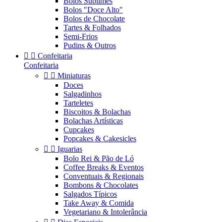
Bolos Sublimes
Bolos "Doce Alto"
Bolos de Chocolate
Tartes & Folhados
Semi-Frios
Pudins & Outros


Confeitaria
Confeitaria


Miniaturas
Doces
Salgadinhos
Tarteletes
Biscoitos & Bolachas
Bolachas Artísticas
Cupcakes
Popcakes & Cakesicles


Iguarias
Bolo Rei & Pão de Ló
Coffee Breaks & Eventos
Conventuais & Regionais
Bombons & Chocolates
Salgados Típicos
Take Away & Comida
Vegetariano & Intolerância