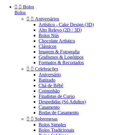


Bolos
Bolos


Aniversários
Artístico - Cake Design (3D)
Alto Relevo (2D / 3D)
Bolos Nús
Chocolate Artístico
Clássicos
Imagem & Fotografia
Grafismos & Logótipos
Formatos & Recortados


Celebrações
Aniversário
Batizado
Chá de Bébé
Comunhão
Finalistas de Curso
Despedidas (Só Adultos)
Casamento
Bodas de Casamento


Sobremesas
Bolos Simples
Bolos Tradicionais