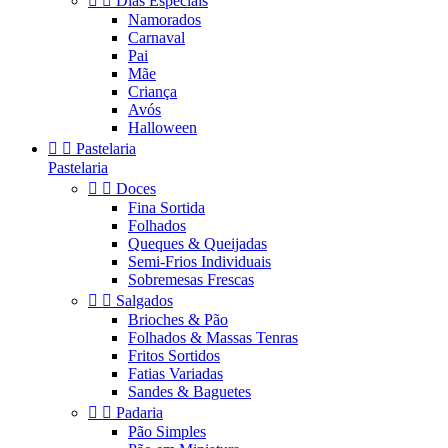


Dias Especiais
Namorados
Carnaval
Pai
Mãe
Criança
Avós
Halloween


Pastelaria
Pastelaria


Doces
Fina Sortida
Folhados
Queques & Queijadas
Semi-Frios Individuais
Sobremesas Frescas


Salgados
Brioches & Pão
Folhados & Massas Tenras
Fritos Sortidos
Fatias Variadas
Sandes & Baguetes


Padaria
Pão Simples