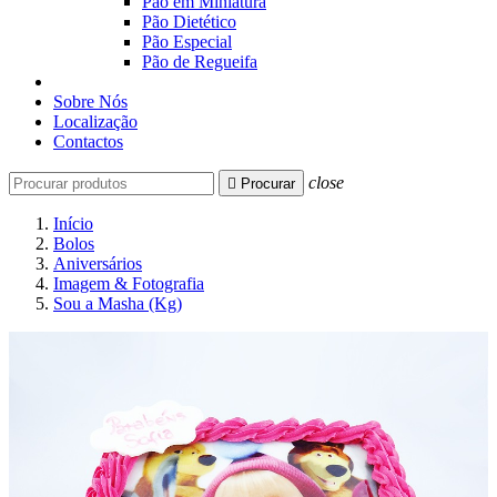
Pão em Miniatura
Pão Dietético
Pão Especial
Pão de Regueifa
Sobre Nós
Localização
Contactos
close

Procurar
Início
Bolos
Aniversários
Imagem & Fotografia
Sou a Masha (Kg)