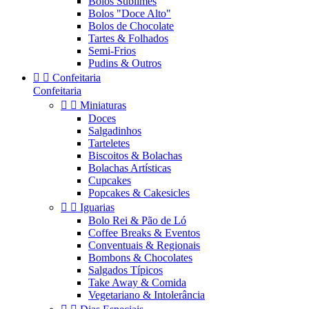
Bolos Sublimes
Bolos "Doce Alto"
Bolos de Chocolate
Tartes & Folhados
Semi-Frios
Pudins & Outros


Confeitaria
Confeitaria


Miniaturas
Doces
Salgadinhos
Tarteletes
Biscoitos & Bolachas
Bolachas Artísticas
Cupcakes
Popcakes & Cakesicles


Iguarias
Bolo Rei & Pão de Ló
Coffee Breaks & Eventos
Conventuais & Regionais
Bombons & Chocolates
Salgados Típicos
Take Away & Comida
Vegetariano & Intolerância