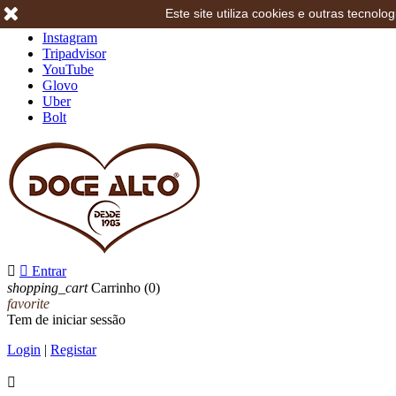
Este site utiliza cookies e outras tecno
Facebook
Instagram
Tripadvisor
YouTube
Glovo
Uber
Bolt


Entrar
shopping_cart
Carrinho
(0)
favorite
Tem de iniciar sessão
Login
|
Registar
