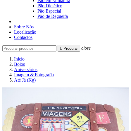
Pão em Miniatura
Pão Dietético
Pão Especial
Pão de Regueifa
Sobre Nós
Localização
Contactos
close

Procurar
Início
Bolos
Aniversários
Imagem & Fotografia
Até Já (Kg)