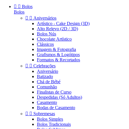


Bolos
Bolos


Aniversários
Artístico - Cake Design (3D)
Alto Relevo (2D / 3D)
Bolos Nús
Chocolate Artístico
Clássicos
Imagem & Fotografia
Grafismos & Logótipos
Formatos & Recortados


Celebrações
Aniversário
Batizado
Chá de Bébé
Comunhão
Finalistas de Curso
Despedidas (Só Adultos)
Casamento
Bodas de Casamento


Sobremesas
Bolos Simples
Bolos Tradicionais