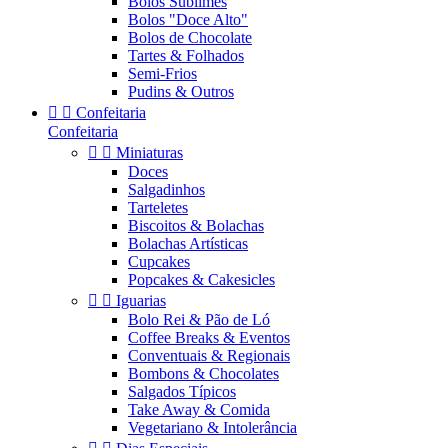
Bolos Sublimes
Bolos "Doce Alto"
Bolos de Chocolate
Tartes & Folhados
Semi-Frios
Pudins & Outros


Confeitaria
Confeitaria


Miniaturas
Doces
Salgadinhos
Tarteletes
Biscoitos & Bolachas
Bolachas Artísticas
Cupcakes
Popcakes & Cakesicles


Iguarias
Bolo Rei & Pão de Ló
Coffee Breaks & Eventos
Conventuais & Regionais
Bombons & Chocolates
Salgados Típicos
Take Away & Comida
Vegetariano & Intolerância