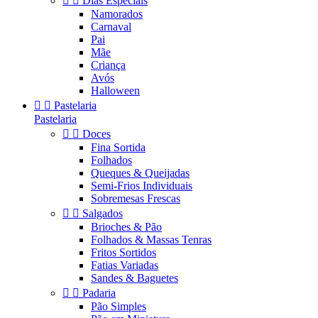


Dias Especiais
Namorados
Carnaval
Pai
Mãe
Criança
Avós
Halloween


Pastelaria
Pastelaria


Doces
Fina Sortida
Folhados
Queques & Queijadas
Semi-Frios Individuais
Sobremesas Frescas


Salgados
Brioches & Pão
Folhados & Massas Tenras
Fritos Sortidos
Fatias Variadas
Sandes & Baguetes


Padaria
Pão Simples