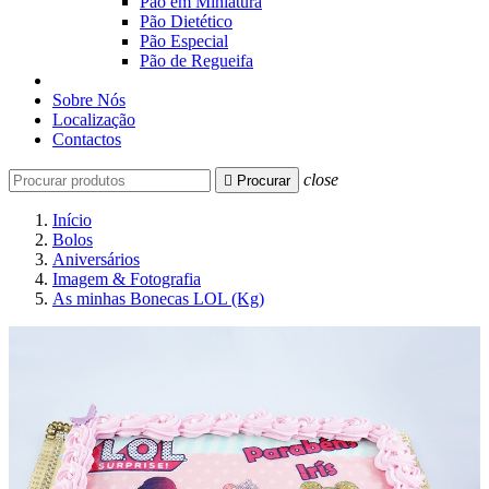
Pão em Miniatura
Pão Dietético
Pão Especial
Pão de Regueifa
Sobre Nós
Localização
Contactos
close

Procurar
Início
Bolos
Aniversários
Imagem & Fotografia
As minhas Bonecas LOL (Kg)