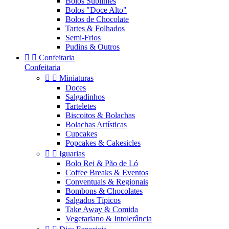
Bolos Sublimes
Bolos "Doce Alto"
Bolos de Chocolate
Tartes & Folhados
Semi-Frios
Pudins & Outros


Confeitaria
Confeitaria


Miniaturas
Doces
Salgadinhos
Tarteletes
Biscoitos & Bolachas
Bolachas Artísticas
Cupcakes
Popcakes & Cakesicles


Iguarias
Bolo Rei & Pão de Ló
Coffee Breaks & Eventos
Conventuais & Regionais
Bombons & Chocolates
Salgados Típicos
Take Away & Comida
Vegetariano & Intolerância