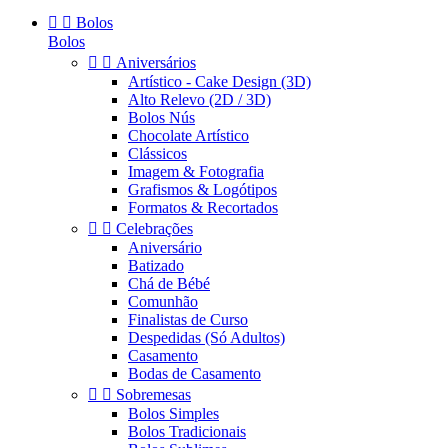


Bolos
Bolos


Aniversários
Artístico - Cake Design (3D)
Alto Relevo (2D / 3D)
Bolos Nús
Chocolate Artístico
Clássicos
Imagem & Fotografia
Grafismos & Logótipos
Formatos & Recortados


Celebrações
Aniversário
Batizado
Chá de Bébé
Comunhão
Finalistas de Curso
Despedidas (Só Adultos)
Casamento
Bodas de Casamento


Sobremesas
Bolos Simples
Bolos Tradicionais