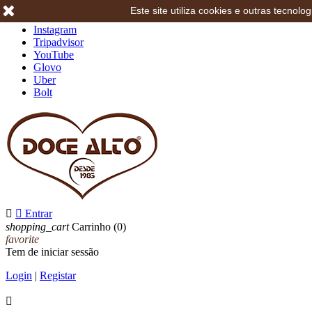
Este site utiliza cookies e outras tecno
Facebook
Instagram
Tripadvisor
YouTube
Glovo
Uber
Bolt


Entrar
shopping_cart
Carrinho
(0)
favorite
Tem de iniciar sessão
Login
|
Registar
