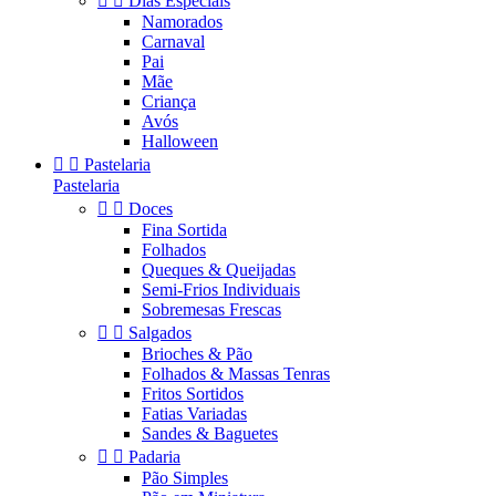


Dias Especiais
Namorados
Carnaval
Pai
Mãe
Criança
Avós
Halloween


Pastelaria
Pastelaria


Doces
Fina Sortida
Folhados
Queques & Queijadas
Semi-Frios Individuais
Sobremesas Frescas


Salgados
Brioches & Pão
Folhados & Massas Tenras
Fritos Sortidos
Fatias Variadas
Sandes & Baguetes


Padaria
Pão Simples