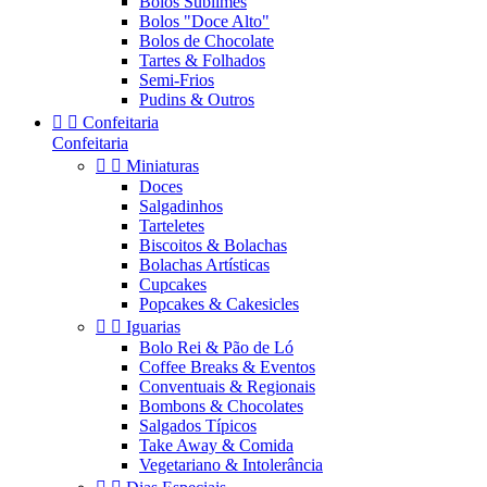
Bolos Sublimes
Bolos "Doce Alto"
Bolos de Chocolate
Tartes & Folhados
Semi-Frios
Pudins & Outros


Confeitaria
Confeitaria


Miniaturas
Doces
Salgadinhos
Tarteletes
Biscoitos & Bolachas
Bolachas Artísticas
Cupcakes
Popcakes & Cakesicles


Iguarias
Bolo Rei & Pão de Ló
Coffee Breaks & Eventos
Conventuais & Regionais
Bombons & Chocolates
Salgados Típicos
Take Away & Comida
Vegetariano & Intolerância