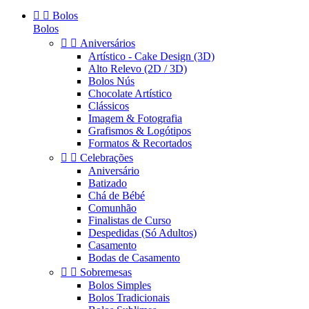


Bolos
Bolos


Aniversários
Artístico - Cake Design (3D)
Alto Relevo (2D / 3D)
Bolos Nús
Chocolate Artístico
Clássicos
Imagem & Fotografia
Grafismos & Logótipos
Formatos & Recortados


Celebrações
Aniversário
Batizado
Chá de Bébé
Comunhão
Finalistas de Curso
Despedidas (Só Adultos)
Casamento
Bodas de Casamento


Sobremesas
Bolos Simples
Bolos Tradicionais