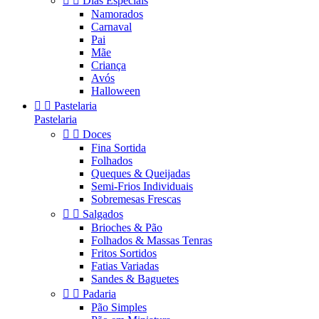


Dias Especiais
Namorados
Carnaval
Pai
Mãe
Criança
Avós
Halloween


Pastelaria
Pastelaria


Doces
Fina Sortida
Folhados
Queques & Queijadas
Semi-Frios Individuais
Sobremesas Frescas


Salgados
Brioches & Pão
Folhados & Massas Tenras
Fritos Sortidos
Fatias Variadas
Sandes & Baguetes


Padaria
Pão Simples