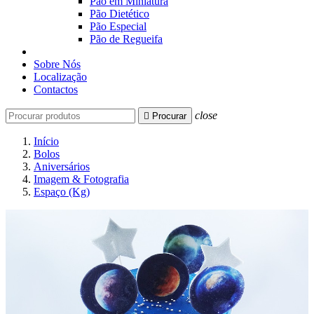
Pão em Miniatura
Pão Dietético
Pão Especial
Pão de Regueifa
Sobre Nós
Localização
Contactos
close

Procurar
Início
Bolos
Aniversários
Imagem & Fotografia
Espaço (Kg)