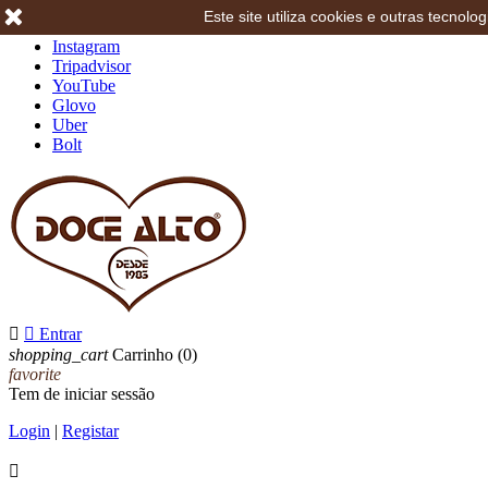
Este site utiliza cookies e outras tecno
Facebook
Instagram
Tripadvisor
YouTube
Glovo
Uber
Bolt


Entrar
shopping_cart
Carrinho
(0)
favorite
Tem de iniciar sessão
Login
|
Registar
