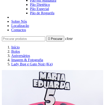
Pão em Miniatura
Pão Dietético
Pão Especial
Pão de Regueifa
Sobre Nós
Localização
Contactos
close

Procurar
Início
Bolos
Aniversários
Imagem & Fotografia
Lady Bug e Gato Noir (Kg)