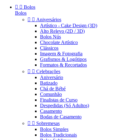


Bolos
Bolos


Aniversários
Artístico - Cake Design (3D)
Alto Relevo (2D / 3D)
Bolos Nús
Chocolate Artístico
Clássicos
Imagem & Fotografia
Grafismos & Logótipos
Formatos & Recortados


Celebrações
Aniversário
Batizado
Chá de Bébé
Comunhão
Finalistas de Curso
Despedidas (Só Adultos)
Casamento
Bodas de Casamento


Sobremesas
Bolos Simples
Bolos Tradicionais