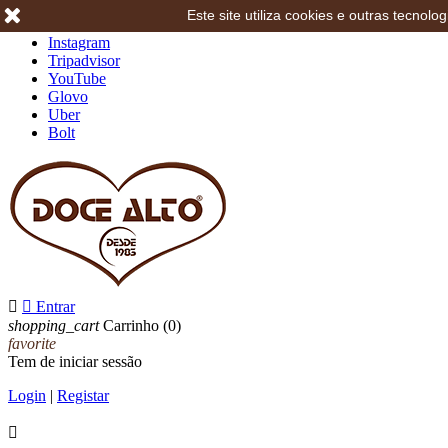
Este site utiliza cookies e outras tecno
Facebook
Instagram
Tripadvisor
YouTube
Glovo
Uber
Bolt


Entrar
shopping_cart
Carrinho
(0)
favorite
Tem de iniciar sessão
Login
|
Registar
