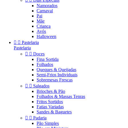


Dias Especiais
Namorados
Carnaval
Pai
Mãe
Criança
Avós
Halloween


Pastelaria
Pastelaria


Doces
Fina Sortida
Folhados
Queques & Queijadas
Semi-Frios Individuais
Sobremesas Frescas


Salgados
Brioches & Pão
Folhados & Massas Tenras
Fritos Sortidos
Fatias Variadas
Sandes & Baguetes


Padaria
Pão Simples