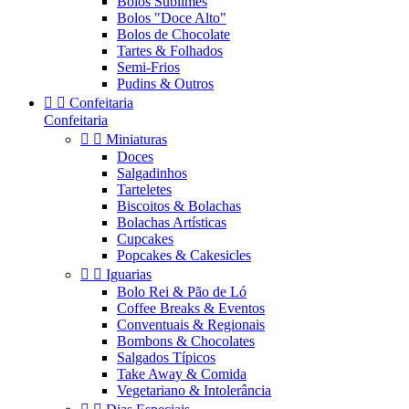
Bolos Sublimes
Bolos "Doce Alto"
Bolos de Chocolate
Tartes & Folhados
Semi-Frios
Pudins & Outros


Confeitaria
Confeitaria


Miniaturas
Doces
Salgadinhos
Tarteletes
Biscoitos & Bolachas
Bolachas Artísticas
Cupcakes
Popcakes & Cakesicles


Iguarias
Bolo Rei & Pão de Ló
Coffee Breaks & Eventos
Conventuais & Regionais
Bombons & Chocolates
Salgados Típicos
Take Away & Comida
Vegetariano & Intolerância