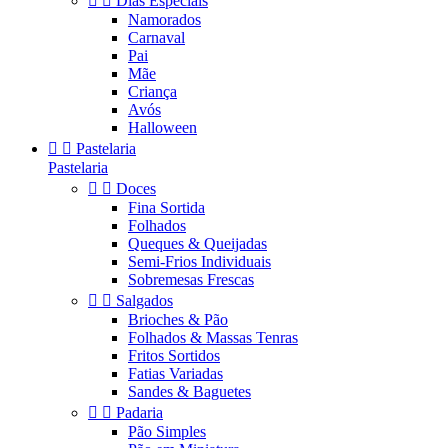


Dias Especiais
Namorados
Carnaval
Pai
Mãe
Criança
Avós
Halloween


Pastelaria
Pastelaria


Doces
Fina Sortida
Folhados
Queques & Queijadas
Semi-Frios Individuais
Sobremesas Frescas


Salgados
Brioches & Pão
Folhados & Massas Tenras
Fritos Sortidos
Fatias Variadas
Sandes & Baguetes


Padaria
Pão Simples