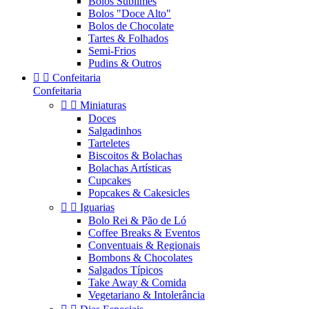
Bolos Sublimes
Bolos "Doce Alto"
Bolos de Chocolate
Tartes & Folhados
Semi-Frios
Pudins & Outros


Confeitaria
Confeitaria


Miniaturas
Doces
Salgadinhos
Tarteletes
Biscoitos & Bolachas
Bolachas Artísticas
Cupcakes
Popcakes & Cakesicles


Iguarias
Bolo Rei & Pão de Ló
Coffee Breaks & Eventos
Conventuais & Regionais
Bombons & Chocolates
Salgados Típicos
Take Away & Comida
Vegetariano & Intolerância