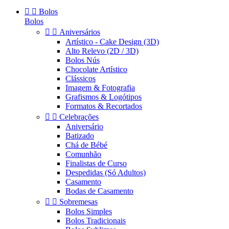


Bolos
Bolos


Aniversários
Artístico - Cake Design (3D)
Alto Relevo (2D / 3D)
Bolos Nús
Chocolate Artístico
Clássicos
Imagem & Fotografia
Grafismos & Logótipos
Formatos & Recortados


Celebrações
Aniversário
Batizado
Chá de Bébé
Comunhão
Finalistas de Curso
Despedidas (Só Adultos)
Casamento
Bodas de Casamento


Sobremesas
Bolos Simples
Bolos Tradicionais