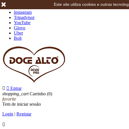
Este site utiliza cookies e outras tecno
Facebook
Instagram
Tripadvisor
YouTube
Glovo
Uber
Bolt


Entrar
shopping_cart
Carrinho
(0)
favorite
Tem de iniciar sessão
Login
|
Registar
