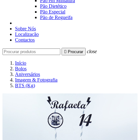
Pão em Miniatura
Pão Dietético
Pão Especial
Pão de Regueifa
Sobre Nós
Localização
Contactos
close

Procurar
Início
Bolos
Aniversários
Imagem & Fotografia
BTS (Kg)