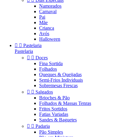


Dias Especiais
Namorados
Carnaval
Pai
Mãe
Criança
Avós
Halloween


Pastelaria
Pastelaria


Doces
Fina Sortida
Folhados
Queques & Queijadas
Semi-Frios Individuais
Sobremesas Frescas


Salgados
Brioches & Pão
Folhados & Massas Tenras
Fritos Sortidos
Fatias Variadas
Sandes & Baguetes


Padaria
Pão Simples