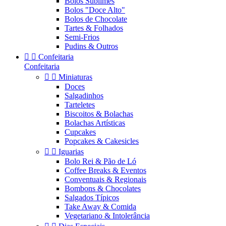
Bolos Sublimes
Bolos "Doce Alto"
Bolos de Chocolate
Tartes & Folhados
Semi-Frios
Pudins & Outros


Confeitaria
Confeitaria


Miniaturas
Doces
Salgadinhos
Tarteletes
Biscoitos & Bolachas
Bolachas Artísticas
Cupcakes
Popcakes & Cakesicles


Iguarias
Bolo Rei & Pão de Ló
Coffee Breaks & Eventos
Conventuais & Regionais
Bombons & Chocolates
Salgados Típicos
Take Away & Comida
Vegetariano & Intolerância