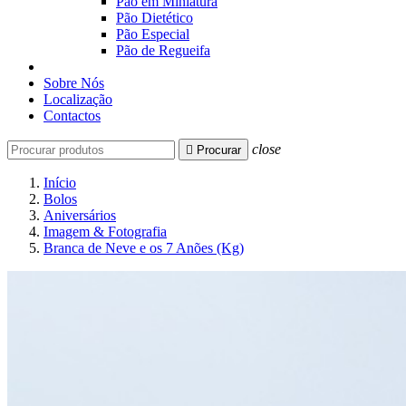
Pão em Miniatura
Pão Dietético
Pão Especial
Pão de Regueifa
Sobre Nós
Localização
Contactos
close

Procurar
Início
Bolos
Aniversários
Imagem & Fotografia
Branca de Neve e os 7 Anões (Kg)