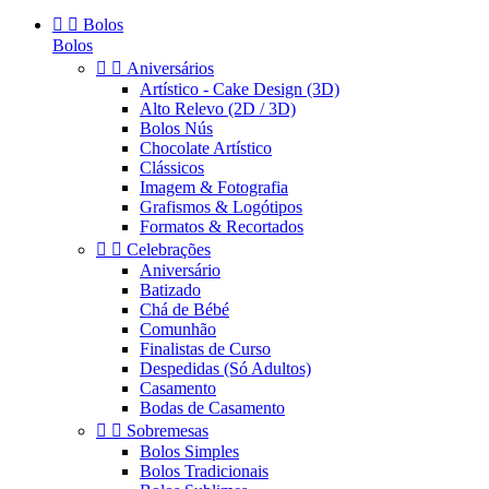


Bolos
Bolos


Aniversários
Artístico - Cake Design (3D)
Alto Relevo (2D / 3D)
Bolos Nús
Chocolate Artístico
Clássicos
Imagem & Fotografia
Grafismos & Logótipos
Formatos & Recortados


Celebrações
Aniversário
Batizado
Chá de Bébé
Comunhão
Finalistas de Curso
Despedidas (Só Adultos)
Casamento
Bodas de Casamento


Sobremesas
Bolos Simples
Bolos Tradicionais