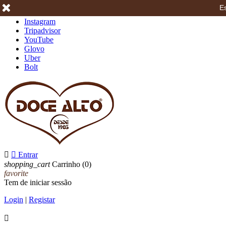
Es
Facebook
Instagram
Tripadvisor
YouTube
Glovo
Uber
Bolt


Entrar
shopping_cart
Carrinho
(0)
favorite
Tem de iniciar sessão
Login
|
Registar
