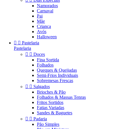


Dias Especiais
Namorados
Carnaval
Pai
Mãe
Criança
Avós
Halloween


Pastelaria
Pastelaria


Doces
Fina Sortida
Folhados
Queques & Queijadas
Semi-Frios Individuais
Sobremesas Frescas


Salgados
Brioches & Pão
Folhados & Massas Tenras
Fritos Sortidos
Fatias Variadas
Sandes & Baguetes


Padaria
Pão Simples