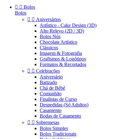


Bolos
Bolos


Aniversários
Artístico - Cake Design (3D)
Alto Relevo (2D / 3D)
Bolos Nús
Chocolate Artístico
Clássicos
Imagem & Fotografia
Grafismos & Logótipos
Formatos & Recortados


Celebrações
Aniversário
Batizado
Chá de Bébé
Comunhão
Finalistas de Curso
Despedidas (Só Adultos)
Casamento
Bodas de Casamento


Sobremesas
Bolos Simples
Bolos Tradicionais