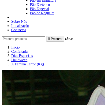
Pão em Miniatura
Pão Dietético
Pão Especial
Pão de Regueifa
Sobre Nós
Localização
Contactos
close

Procurar
Início
Confeitaria
Dias Especiais
Halloween
A Família Terror (Kg)