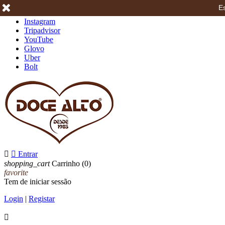
Es
Facebook
Instagram
Tripadvisor
YouTube
Glovo
Uber
Bolt


Entrar
shopping_cart
Carrinho
(0)
favorite
Tem de iniciar sessão
Login
|
Registar
