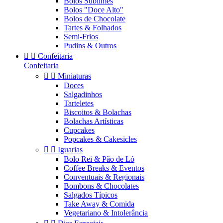
Bolos Sublimes
Bolos "Doce Alto"
Bolos de Chocolate
Tartes & Folhados
Semi-Frios
Pudins & Outros


Confeitaria
Confeitaria


Miniaturas
Doces
Salgadinhos
Tarteletes
Biscoitos & Bolachas
Bolachas Artísticas
Cupcakes
Popcakes & Cakesicles


Iguarias
Bolo Rei & Pão de Ló
Coffee Breaks & Eventos
Conventuais & Regionais
Bombons & Chocolates
Salgados Típicos
Take Away & Comida
Vegetariano & Intolerância