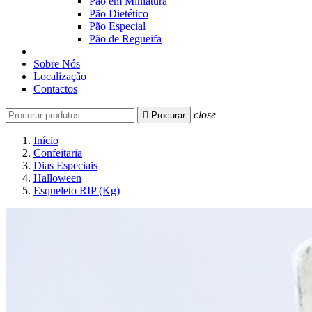
Pão em Miniatura
Pão Dietético
Pão Especial
Pão de Regueifa
Sobre Nós
Localização
Contactos
close

Procurar
Início
Confeitaria
Dias Especiais
Halloween
Esqueleto RIP (Kg)