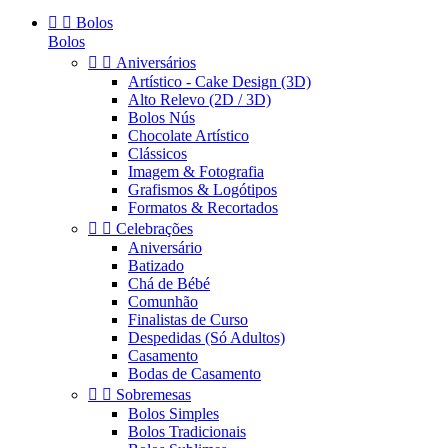


Bolos
Bolos


Aniversários
Artístico - Cake Design (3D)
Alto Relevo (2D / 3D)
Bolos Nús
Chocolate Artístico
Clássicos
Imagem & Fotografia
Grafismos & Logótipos
Formatos & Recortados


Celebrações
Aniversário
Batizado
Chá de Bébé
Comunhão
Finalistas de Curso
Despedidas (Só Adultos)
Casamento
Bodas de Casamento


Sobremesas
Bolos Simples
Bolos Tradicionais