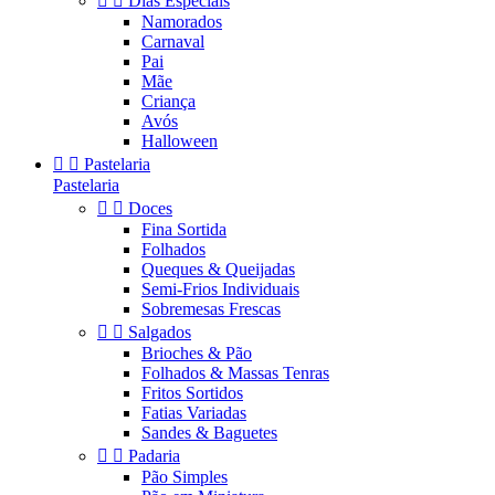


Dias Especiais
Namorados
Carnaval
Pai
Mãe
Criança
Avós
Halloween


Pastelaria
Pastelaria


Doces
Fina Sortida
Folhados
Queques & Queijadas
Semi-Frios Individuais
Sobremesas Frescas


Salgados
Brioches & Pão
Folhados & Massas Tenras
Fritos Sortidos
Fatias Variadas
Sandes & Baguetes


Padaria
Pão Simples