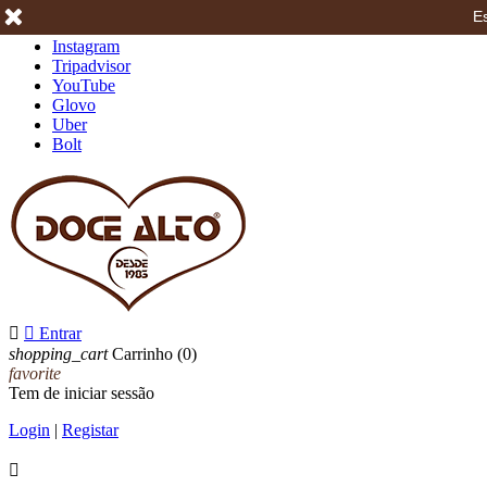
Es
Facebook
Instagram
Tripadvisor
YouTube
Glovo
Uber
Bolt


Entrar
shopping_cart
Carrinho
(0)
favorite
Tem de iniciar sessão
Login
|
Registar
