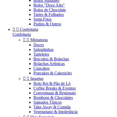
Bolos Sublimes
Bolos "Doce Alto"
Bolos de Chocolate
Tartes & Folhados
Semi-Frios
Pudins & Outros


Confeitaria
Confeitaria


Miniaturas
Doces
Salgadinhos
Tarteletes
Biscoitos & Bolachas
Bolachas Artísticas
Cupcakes
Popcakes & Cakesicles


Iguarias
Bolo Rei & Pão de Ló
Coffee Breaks & Eventos
Conventuais & Regionais
Bombons & Chocolates
Salgados Típicos
Take Away & Comida
Vegetariano & Intolerância