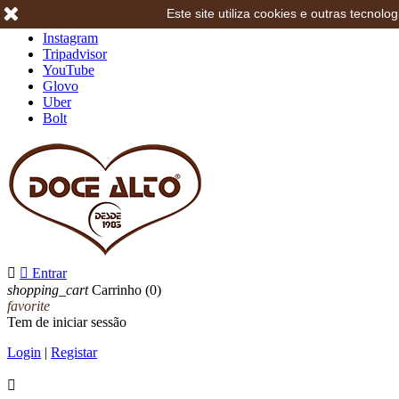
Este site utiliza cookies e outras tecno
Facebook
Instagram
Tripadvisor
YouTube
Glovo
Uber
Bolt


Entrar
shopping_cart
Carrinho
(0)
favorite
Tem de iniciar sessão
Login
|
Registar
