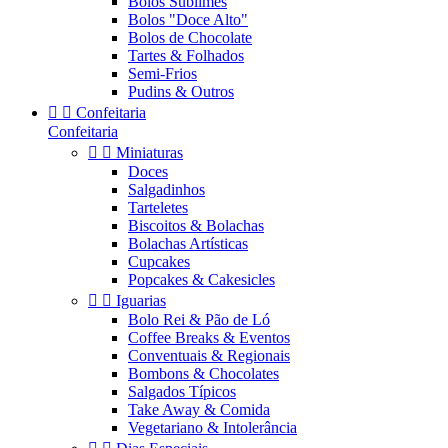
Bolos Sublimes
Bolos "Doce Alto"
Bolos de Chocolate
Tartes & Folhados
Semi-Frios
Pudins & Outros


Confeitaria
Confeitaria


Miniaturas
Doces
Salgadinhos
Tarteletes
Biscoitos & Bolachas
Bolachas Artísticas
Cupcakes
Popcakes & Cakesicles


Iguarias
Bolo Rei & Pão de Ló
Coffee Breaks & Eventos
Conventuais & Regionais
Bombons & Chocolates
Salgados Típicos
Take Away & Comida
Vegetariano & Intolerância