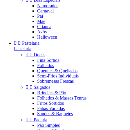


Dias Especiais
Namorados
Carnaval
Pai
Mãe
Criança
Avós
Halloween


Pastelaria
Pastelaria


Doces
Fina Sortida
Folhados
Queques & Queijadas
Semi-Frios Individuais
Sobremesas Frescas


Salgados
Brioches & Pão
Folhados & Massas Tenras
Fritos Sortidos
Fatias Variadas
Sandes & Baguetes


Padaria
Pão Simples