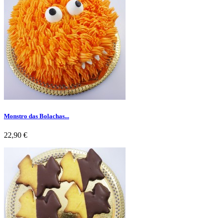
Monstro das Bolachas...
Preço
22,90 €