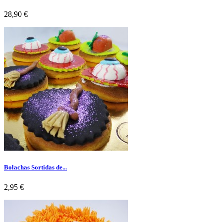
Preço
28,90 €
Bolachas Sortidas de...
Preço
2,95 €