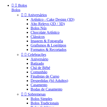


Bolos
Bolos


Aniversários
Artístico - Cake Design (3D)
Alto Relevo (2D / 3D)
Bolos Nús
Chocolate Artístico
Clássicos
Imagem & Fotografia
Grafismos & Logótipos
Formatos & Recortados


Celebrações
Aniversário
Batizado
Chá de Bébé
Comunhão
Finalistas de Curso
Despedidas (Só Adultos)
Casamento
Bodas de Casamento


Sobremesas
Bolos Simples
Bolos Tradicionais