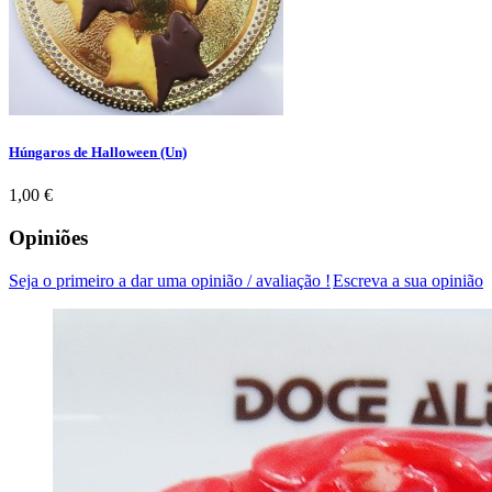
Húngaros de Halloween (Un)
Preço
1,00 €
Opiniões
Seja o primeiro a dar uma opinião / avaliação !
Escreva a sua opinião