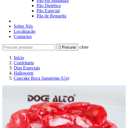
Pão em Miniatura
Pão Dietético
Pão Especial
Pão de Regueifa
Sobre Nós
Localização
Contactos
close

Procurar
Início
Confeitaria
Dias Especiais
Halloween
Cupcake Boca Sangrenta (Un)