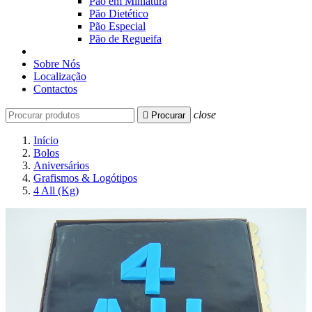
Pão em Miniatura
Pão Dietético
Pão Especial
Pão de Regueifa
Sobre Nós
Localização
Contactos
close

Procurar
Início
Bolos
Aniversários
Grafismos & Logótipos
4 All (Kg)