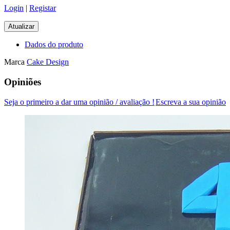
Login
|
Registar
Dados do produto
Marca
Cake Design
Opiniões
Seja o primeiro a dar uma opinião / avaliação !
Escreva a sua opinião