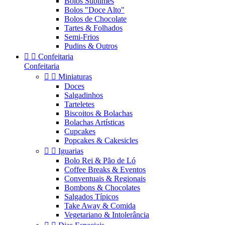
Bolos Sublimes
Bolos "Doce Alto"
Bolos de Chocolate
Tartes & Folhados
Semi-Frios
Pudins & Outros


Confeitaria
Confeitaria


Miniaturas
Doces
Salgadinhos
Tarteletes
Biscoitos & Bolachas
Bolachas Artísticas
Cupcakes
Popcakes & Cakesicles


Iguarias
Bolo Rei & Pão de Ló
Coffee Breaks & Eventos
Conventuais & Regionais
Bombons & Chocolates
Salgados Típicos
Take Away & Comida
Vegetariano & Intolerância