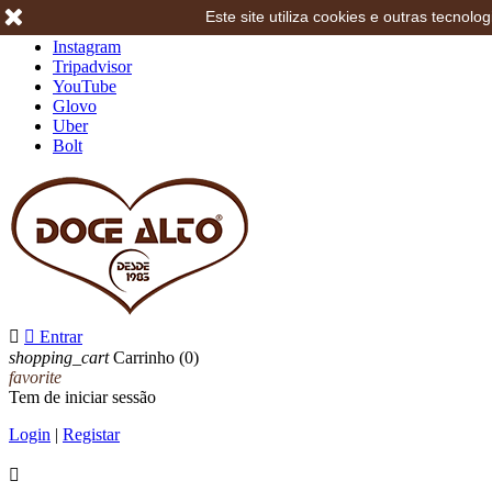
Este site utiliza cookies e outras tecno
Facebook
Instagram
Tripadvisor
YouTube
Glovo
Uber
Bolt


Entrar
shopping_cart
Carrinho
(0)
favorite
Tem de iniciar sessão
Login
|
Registar
