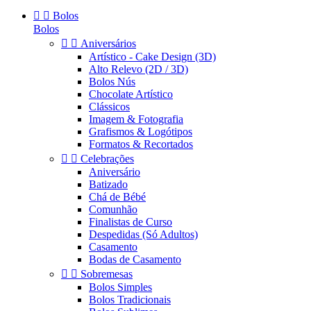


Bolos
Bolos


Aniversários
Artístico - Cake Design (3D)
Alto Relevo (2D / 3D)
Bolos Nús
Chocolate Artístico
Clássicos
Imagem & Fotografia
Grafismos & Logótipos
Formatos & Recortados


Celebrações
Aniversário
Batizado
Chá de Bébé
Comunhão
Finalistas de Curso
Despedidas (Só Adultos)
Casamento
Bodas de Casamento


Sobremesas
Bolos Simples
Bolos Tradicionais