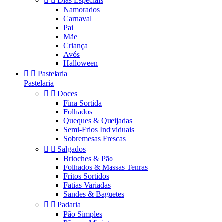


Dias Especiais
Namorados
Carnaval
Pai
Mãe
Criança
Avós
Halloween


Pastelaria
Pastelaria


Doces
Fina Sortida
Folhados
Queques & Queijadas
Semi-Frios Individuais
Sobremesas Frescas


Salgados
Brioches & Pão
Folhados & Massas Tenras
Fritos Sortidos
Fatias Variadas
Sandes & Baguetes


Padaria
Pão Simples