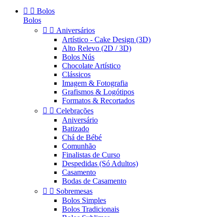


Bolos
Bolos


Aniversários
Artístico - Cake Design (3D)
Alto Relevo (2D / 3D)
Bolos Nús
Chocolate Artístico
Clássicos
Imagem & Fotografia
Grafismos & Logótipos
Formatos & Recortados


Celebrações
Aniversário
Batizado
Chá de Bébé
Comunhão
Finalistas de Curso
Despedidas (Só Adultos)
Casamento
Bodas de Casamento


Sobremesas
Bolos Simples
Bolos Tradicionais