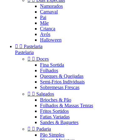


Dias Especiais
Namorados
Carnaval
Pai
Mãe
Criança
Avós
Halloween


Pastelaria
Pastelaria


Doces
Fina Sortida
Folhados
Queques & Queijadas
Semi-Frios Individuais
Sobremesas Frescas


Salgados
Brioches & Pão
Folhados & Massas Tenras
Fritos Sortidos
Fatias Variadas
Sandes & Baguetes


Padaria
Pão Simples