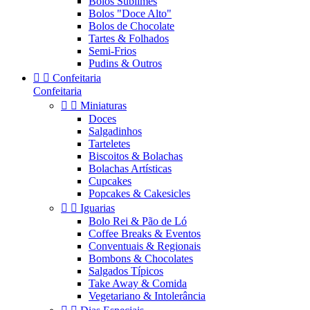
Bolos Sublimes
Bolos "Doce Alto"
Bolos de Chocolate
Tartes & Folhados
Semi-Frios
Pudins & Outros


Confeitaria
Confeitaria


Miniaturas
Doces
Salgadinhos
Tarteletes
Biscoitos & Bolachas
Bolachas Artísticas
Cupcakes
Popcakes & Cakesicles


Iguarias
Bolo Rei & Pão de Ló
Coffee Breaks & Eventos
Conventuais & Regionais
Bombons & Chocolates
Salgados Típicos
Take Away & Comida
Vegetariano & Intolerância