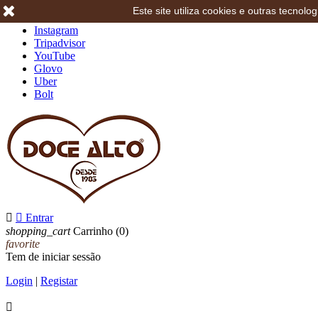
Este site utiliza cookies e outras tecno
Facebook
Instagram
Tripadvisor
YouTube
Glovo
Uber
Bolt


Entrar
shopping_cart
Carrinho
(0)
favorite
Tem de iniciar sessão
Login
|
Registar
