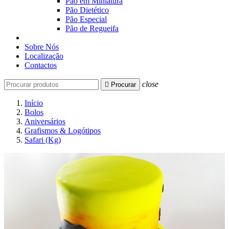
Pão em Miniatura
Pão Dietético
Pão Especial
Pão de Regueifa
Sobre Nós
Localização
Contactos
close

Procurar
Início
Bolos
Aniversários
Grafismos & Logótipos
Safari (Kg)