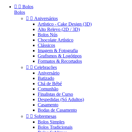


Bolos
Bolos


Aniversários
Artístico - Cake Design (3D)
Alto Relevo (2D / 3D)
Bolos Nús
Chocolate Artístico
Clássicos
Imagem & Fotografia
Grafismos & Logótipos
Formatos & Recortados


Celebrações
Aniversário
Batizado
Chá de Bébé
Comunhão
Finalistas de Curso
Despedidas (Só Adultos)
Casamento
Bodas de Casamento


Sobremesas
Bolos Simples
Bolos Tradicionais