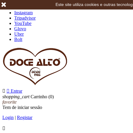
Este site utiliza cookies e outras tecno
Facebook
Instagram
Tripadvisor
YouTube
Glovo
Uber
Bolt


Entrar
shopping_cart
Carrinho
(0)
favorite
Tem de iniciar sessão
Login
|
Registar
