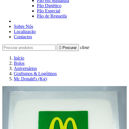
Pão em Miniatura
Pão Dietético
Pão Especial
Pão de Regueifa
Sobre Nós
Localização
Contactos
close

Procurar
Início
Bolos
Aniversários
Grafismos & Logótipos
Mc Donald's (Kg)