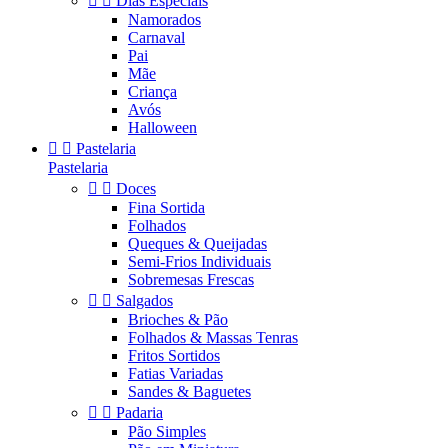


Dias Especiais
Namorados
Carnaval
Pai
Mãe
Criança
Avós
Halloween


Pastelaria
Pastelaria


Doces
Fina Sortida
Folhados
Queques & Queijadas
Semi-Frios Individuais
Sobremesas Frescas


Salgados
Brioches & Pão
Folhados & Massas Tenras
Fritos Sortidos
Fatias Variadas
Sandes & Baguetes


Padaria
Pão Simples