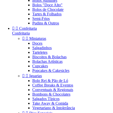
Bolos Sublimes
Bolos "Doce Alto"
Bolos de Chocolate
Tartes & Folhados
Semi-Frios
Pudins & Outros


Confeitaria
Confeitaria


Miniaturas
Doces
Salgadinhos
Tarteletes
Biscoitos & Bolachas
Bolachas Artísticas
Cupcakes
Popcakes & Cakesicles


Iguarias
Bolo Rei & Pão de Ló
Coffee Breaks & Eventos
Conventuais & Regionais
Bombons & Chocolates
Salgados Típicos
Take Away & Comida
Vegetariano & Intolerância