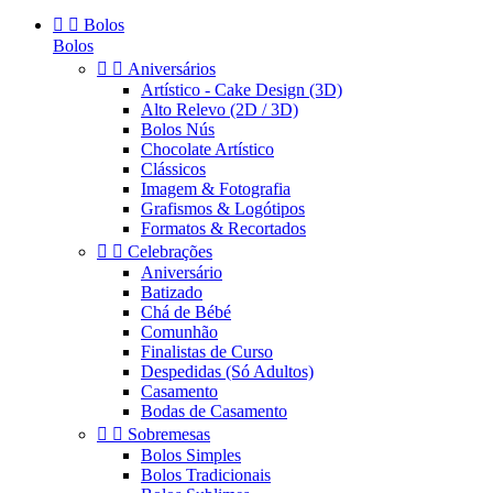


Bolos
Bolos


Aniversários
Artístico - Cake Design (3D)
Alto Relevo (2D / 3D)
Bolos Nús
Chocolate Artístico
Clássicos
Imagem & Fotografia
Grafismos & Logótipos
Formatos & Recortados


Celebrações
Aniversário
Batizado
Chá de Bébé
Comunhão
Finalistas de Curso
Despedidas (Só Adultos)
Casamento
Bodas de Casamento


Sobremesas
Bolos Simples
Bolos Tradicionais