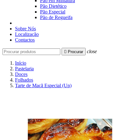
Pão em Miniatura
Pão Dietético
Pão Especial
Pão de Regueifa
Sobre Nós
Localização
Contactos
close

Procurar
Início
Pastelaria
Doces
Folhados
Tarte de Maçã Especial (Un)