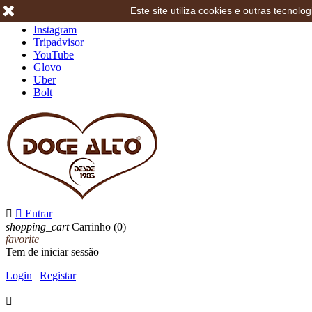
Este site utiliza cookies e outras tecno
Facebook
Instagram
Tripadvisor
YouTube
Glovo
Uber
Bolt


Entrar
shopping_cart
Carrinho
(0)
favorite
Tem de iniciar sessão
Login
|
Registar
