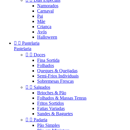


Dias Especiais
Namorados
Carnaval
Pai
Mãe
Criança
Avós
Halloween


Pastelaria
Pastelaria


Doces
Fina Sortida
Folhados
Queques & Queijadas
Semi-Frios Individuais
Sobremesas Frescas


Salgados
Brioches & Pão
Folhados & Massas Tenras
Fritos Sortidos
Fatias Variadas
Sandes & Baguetes


Padaria
Pão Simples