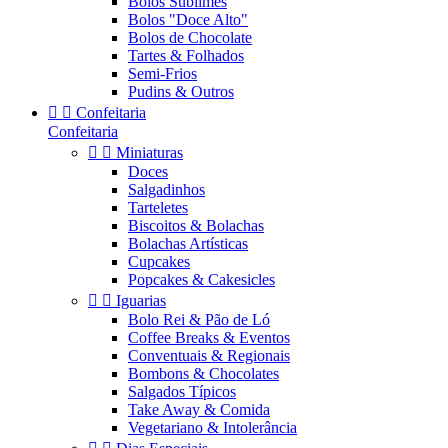
Bolos Sublimes
Bolos "Doce Alto"
Bolos de Chocolate
Tartes & Folhados
Semi-Frios
Pudins & Outros


Confeitaria
Confeitaria


Miniaturas
Doces
Salgadinhos
Tarteletes
Biscoitos & Bolachas
Bolachas Artísticas
Cupcakes
Popcakes & Cakesicles


Iguarias
Bolo Rei & Pão de Ló
Coffee Breaks & Eventos
Conventuais & Regionais
Bombons & Chocolates
Salgados Típicos
Take Away & Comida
Vegetariano & Intolerância