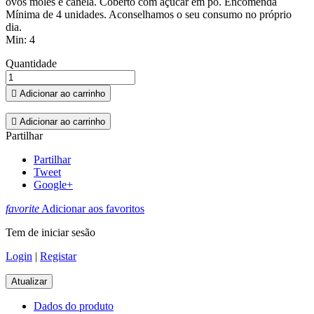
ovos moles e canela. Coberto com açúcar em pó. Encomenda
Mínima de 4 unidades. Aconselhamos o seu consumo no próprio
dia.
Min: 4
Quantidade

Adicionar ao carrinho

Adicionar ao carrinho
Partilhar
Partilhar
Tweet
Google+
favorite
Adicionar aos favoritos
Tem de iniciar sesão
Login
|
Registar
Dados do produto