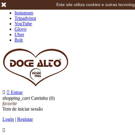
Este site utiliza cookies e outras tecno
Facebook
Instagram
Tripadvisor
YouTube
Glovo
Uber
Bolt


Entrar
shopping_cart
Carrinho
(0)
favorite
Tem de iniciar sessão
Login
|
Registar
