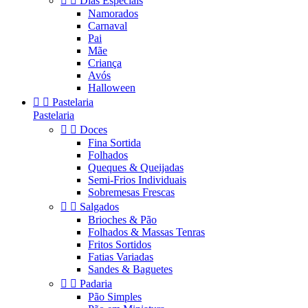


Dias Especiais
Namorados
Carnaval
Pai
Mãe
Criança
Avós
Halloween


Pastelaria
Pastelaria


Doces
Fina Sortida
Folhados
Queques & Queijadas
Semi-Frios Individuais
Sobremesas Frescas


Salgados
Brioches & Pão
Folhados & Massas Tenras
Fritos Sortidos
Fatias Variadas
Sandes & Baguetes


Padaria
Pão Simples