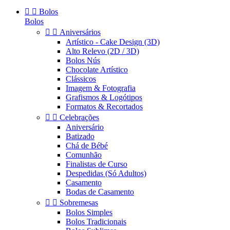


Bolos
Bolos


Aniversários
Artístico - Cake Design (3D)
Alto Relevo (2D / 3D)
Bolos Nús
Chocolate Artístico
Clássicos
Imagem & Fotografia
Grafismos & Logótipos
Formatos & Recortados


Celebrações
Aniversário
Batizado
Chá de Bébé
Comunhão
Finalistas de Curso
Despedidas (Só Adultos)
Casamento
Bodas de Casamento


Sobremesas
Bolos Simples
Bolos Tradicionais