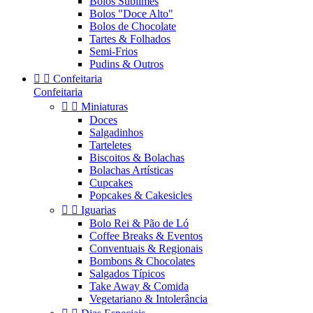
Bolos Sublimes
Bolos "Doce Alto"
Bolos de Chocolate
Tartes & Folhados
Semi-Frios
Pudins & Outros


Confeitaria
Confeitaria


Miniaturas
Doces
Salgadinhos
Tarteletes
Biscoitos & Bolachas
Bolachas Artísticas
Cupcakes
Popcakes & Cakesicles


Iguarias
Bolo Rei & Pão de Ló
Coffee Breaks & Eventos
Conventuais & Regionais
Bombons & Chocolates
Salgados Típicos
Take Away & Comida
Vegetariano & Intolerância