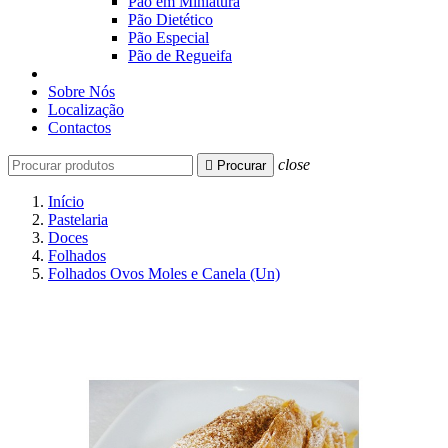
Pão em Miniatura
Pão Dietético
Pão Especial
Pão de Regueifa
Sobre Nós
Localização
Contactos
close

Procurar
Início
Pastelaria
Doces
Folhados
Folhados Ovos Moles e Canela (Un)