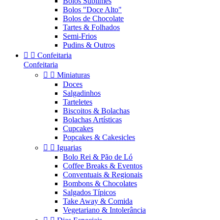
Bolos Sublimes
Bolos "Doce Alto"
Bolos de Chocolate
Tartes & Folhados
Semi-Frios
Pudins & Outros


Confeitaria
Confeitaria


Miniaturas
Doces
Salgadinhos
Tarteletes
Biscoitos & Bolachas
Bolachas Artísticas
Cupcakes
Popcakes & Cakesicles


Iguarias
Bolo Rei & Pão de Ló
Coffee Breaks & Eventos
Conventuais & Regionais
Bombons & Chocolates
Salgados Típicos
Take Away & Comida
Vegetariano & Intolerância