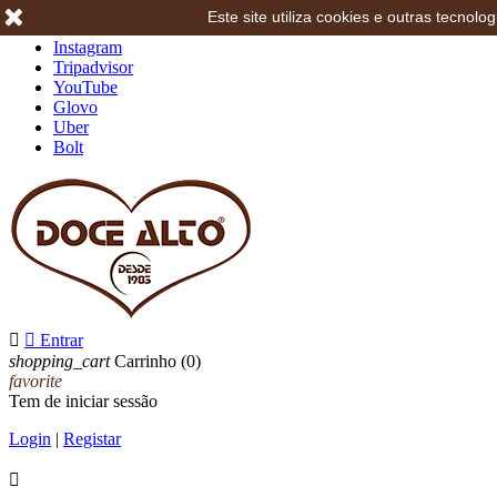
Este site utiliza cookies e outras tecno
Facebook
Instagram
Tripadvisor
YouTube
Glovo
Uber
Bolt


Entrar
shopping_cart
Carrinho
(0)
favorite
Tem de iniciar sessão
Login
|
Registar
