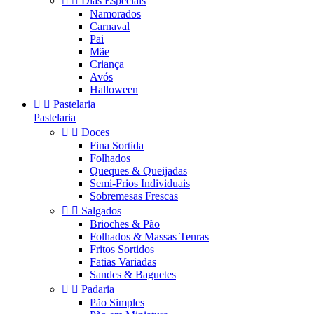


Dias Especiais
Namorados
Carnaval
Pai
Mãe
Criança
Avós
Halloween


Pastelaria
Pastelaria


Doces
Fina Sortida
Folhados
Queques & Queijadas
Semi-Frios Individuais
Sobremesas Frescas


Salgados
Brioches & Pão
Folhados & Massas Tenras
Fritos Sortidos
Fatias Variadas
Sandes & Baguetes


Padaria
Pão Simples