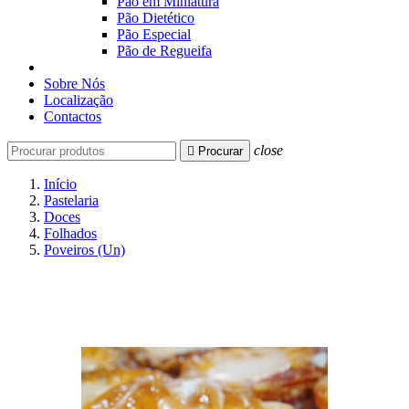
Pão em Miniatura
Pão Dietético
Pão Especial
Pão de Regueifa
Sobre Nós
Localização
Contactos
close

Procurar
Início
Pastelaria
Doces
Folhados
Poveiros (Un)