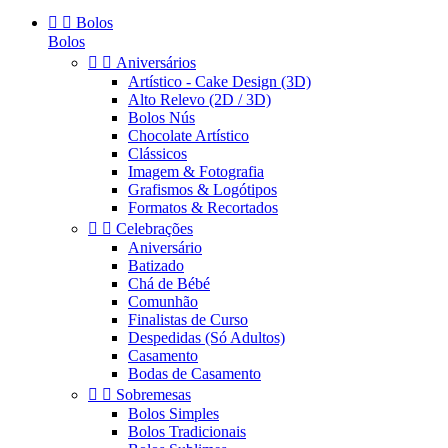


Bolos
Bolos


Aniversários
Artístico - Cake Design (3D)
Alto Relevo (2D / 3D)
Bolos Nús
Chocolate Artístico
Clássicos
Imagem & Fotografia
Grafismos & Logótipos
Formatos & Recortados


Celebrações
Aniversário
Batizado
Chá de Bébé
Comunhão
Finalistas de Curso
Despedidas (Só Adultos)
Casamento
Bodas de Casamento


Sobremesas
Bolos Simples
Bolos Tradicionais