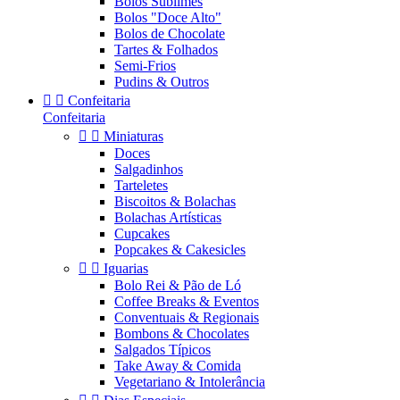
Bolos Sublimes
Bolos "Doce Alto"
Bolos de Chocolate
Tartes & Folhados
Semi-Frios
Pudins & Outros


Confeitaria
Confeitaria


Miniaturas
Doces
Salgadinhos
Tarteletes
Biscoitos & Bolachas
Bolachas Artísticas
Cupcakes
Popcakes & Cakesicles


Iguarias
Bolo Rei & Pão de Ló
Coffee Breaks & Eventos
Conventuais & Regionais
Bombons & Chocolates
Salgados Típicos
Take Away & Comida
Vegetariano & Intolerância