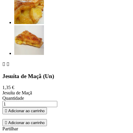


Jesuíta de Maçã (Un)
1,35 €
Jesuíta de Maçã
Quantidade

Adicionar ao carrinho

Adicionar ao carrinho
Partilhar