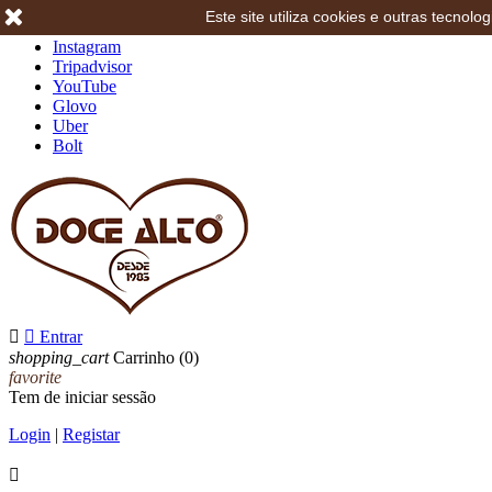
Este site utiliza cookies e outras tecno
Facebook
Instagram
Tripadvisor
YouTube
Glovo
Uber
Bolt


Entrar
shopping_cart
Carrinho
(0)
favorite
Tem de iniciar sessão
Login
|
Registar
