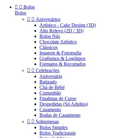


Bolos
Bolos


Aniversários
Artístico - Cake Design (3D)
Alto Relevo (2D / 3D)
Bolos Nús
Chocolate Artístico
Clássicos
Imagem & Fotografia
Grafismos & Logótipos
Formatos & Recortados


Celebrações
Aniversário
Batizado
Chá de Bébé
Comunhão
Finalistas de Curso
Despedidas (Só Adultos)
Casamento
Bodas de Casamento


Sobremesas
Bolos Simples
Bolos Tradicionais