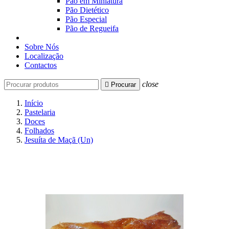
Pão em Miniatura
Pão Dietético
Pão Especial
Pão de Regueifa
Sobre Nós
Localização
Contactos
close

Procurar
Início
Pastelaria
Doces
Folhados
Jesuíta de Maçã (Un)