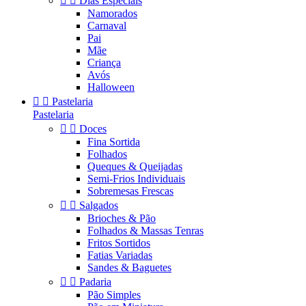


Dias Especiais
Namorados
Carnaval
Pai
Mãe
Criança
Avós
Halloween


Pastelaria
Pastelaria


Doces
Fina Sortida
Folhados
Queques & Queijadas
Semi-Frios Individuais
Sobremesas Frescas


Salgados
Brioches & Pão
Folhados & Massas Tenras
Fritos Sortidos
Fatias Variadas
Sandes & Baguetes


Padaria
Pão Simples