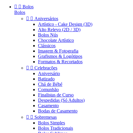


Bolos
Bolos


Aniversários
Artístico - Cake Design (3D)
Alto Relevo (2D / 3D)
Bolos Nús
Chocolate Artístico
Clássicos
Imagem & Fotografia
Grafismos & Logótipos
Formatos & Recortados


Celebrações
Aniversário
Batizado
Chá de Bébé
Comunhão
Finalistas de Curso
Despedidas (Só Adultos)
Casamento
Bodas de Casamento


Sobremesas
Bolos Simples
Bolos Tradicionais