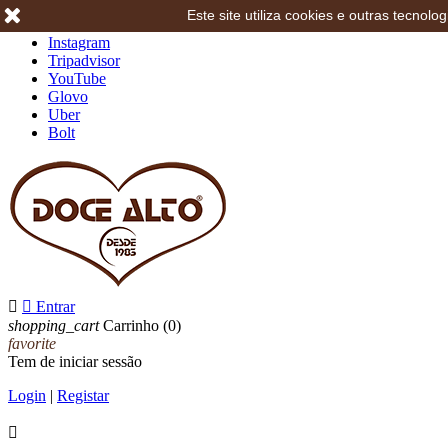
Este site utiliza cookies e outras tecno
Facebook
Instagram
Tripadvisor
YouTube
Glovo
Uber
Bolt


Entrar
shopping_cart
Carrinho
(0)
favorite
Tem de iniciar sessão
Login
|
Registar
