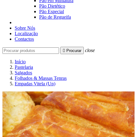
Pão em Miniatura
Pão Dietético
Pão Especial
Pão de Regueifa
Sobre Nós
Localização
Contactos
close

Procurar
Início
Pastelaria
Salgados
Folhados & Massas Tenras
Empadas Vitela (Un)