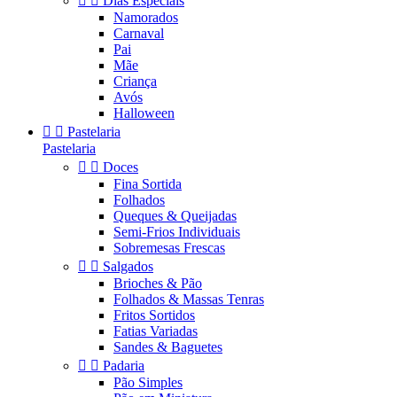


Dias Especiais
Namorados
Carnaval
Pai
Mãe
Criança
Avós
Halloween


Pastelaria
Pastelaria


Doces
Fina Sortida
Folhados
Queques & Queijadas
Semi-Frios Individuais
Sobremesas Frescas


Salgados
Brioches & Pão
Folhados & Massas Tenras
Fritos Sortidos
Fatias Variadas
Sandes & Baguetes


Padaria
Pão Simples