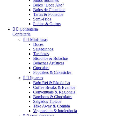
Bolos Sublimes
Bolos "Doce Alto"
Bolos de Chocolate
Tartes & Folhados
Semi-Frios
Pudins & Outros


Confeitaria
Confeitaria


Miniaturas
Doces
Salgadinhos
Tarteletes
Biscoitos & Bolachas
Bolachas Artísticas
Cupcakes
Popcakes & Cakesicles


Iguarias
Bolo Rei & Pão de Ló
Coffee Breaks & Eventos
Conventuais & Regionais
Bombons & Chocolates
Salgados Típicos
Take Away & Comida
Vegetariano & Intolerância