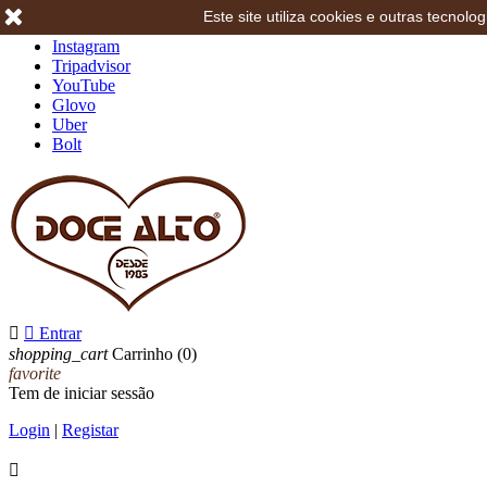
Este site utiliza cookies e outras tecno
Facebook
Instagram
Tripadvisor
YouTube
Glovo
Uber
Bolt


Entrar
shopping_cart
Carrinho
(0)
favorite
Tem de iniciar sessão
Login
|
Registar
