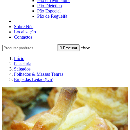
Pão em Miniatura
Pão Dietético
Pão Especial
Pão de Regueifa
Sobre Nós
Localização
Contactos
close

Procurar
Início
Pastelaria
Salgados
Folhados & Massas Tenras
Empadas Leitão (Un)