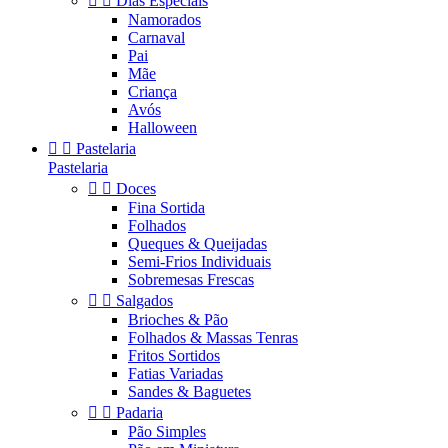


Dias Especiais
Namorados
Carnaval
Pai
Mãe
Criança
Avós
Halloween


Pastelaria
Pastelaria


Doces
Fina Sortida
Folhados
Queques & Queijadas
Semi-Frios Individuais
Sobremesas Frescas


Salgados
Brioches & Pão
Folhados & Massas Tenras
Fritos Sortidos
Fatias Variadas
Sandes & Baguetes


Padaria
Pão Simples