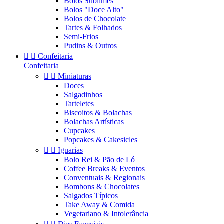
Bolos Sublimes
Bolos "Doce Alto"
Bolos de Chocolate
Tartes & Folhados
Semi-Frios
Pudins & Outros


Confeitaria
Confeitaria


Miniaturas
Doces
Salgadinhos
Tarteletes
Biscoitos & Bolachas
Bolachas Artísticas
Cupcakes
Popcakes & Cakesicles


Iguarias
Bolo Rei & Pão de Ló
Coffee Breaks & Eventos
Conventuais & Regionais
Bombons & Chocolates
Salgados Típicos
Take Away & Comida
Vegetariano & Intolerância