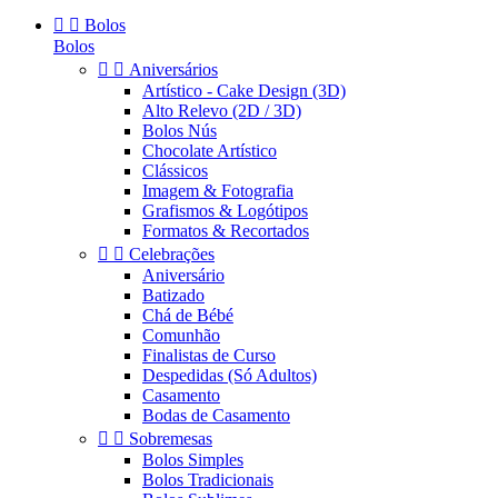


Bolos
Bolos


Aniversários
Artístico - Cake Design (3D)
Alto Relevo (2D / 3D)
Bolos Nús
Chocolate Artístico
Clássicos
Imagem & Fotografia
Grafismos & Logótipos
Formatos & Recortados


Celebrações
Aniversário
Batizado
Chá de Bébé
Comunhão
Finalistas de Curso
Despedidas (Só Adultos)
Casamento
Bodas de Casamento


Sobremesas
Bolos Simples
Bolos Tradicionais