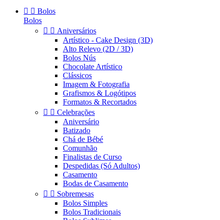


Bolos
Bolos


Aniversários
Artístico - Cake Design (3D)
Alto Relevo (2D / 3D)
Bolos Nús
Chocolate Artístico
Clássicos
Imagem & Fotografia
Grafismos & Logótipos
Formatos & Recortados


Celebrações
Aniversário
Batizado
Chá de Bébé
Comunhão
Finalistas de Curso
Despedidas (Só Adultos)
Casamento
Bodas de Casamento


Sobremesas
Bolos Simples
Bolos Tradicionais