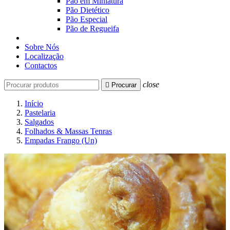
Pão em Miniatura
Pão Dietético
Pão Especial
Pão de Regueifa
Sobre Nós
Localização
Contactos
close

Procurar
Início
Pastelaria
Salgados
Folhados & Massas Tenras
Empadas Frango (Un)