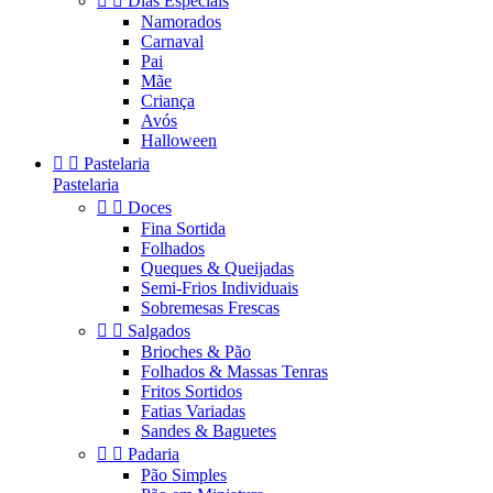


Dias Especiais
Namorados
Carnaval
Pai
Mãe
Criança
Avós
Halloween


Pastelaria
Pastelaria


Doces
Fina Sortida
Folhados
Queques & Queijadas
Semi-Frios Individuais
Sobremesas Frescas


Salgados
Brioches & Pão
Folhados & Massas Tenras
Fritos Sortidos
Fatias Variadas
Sandes & Baguetes


Padaria
Pão Simples