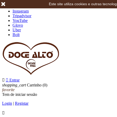
Este site utiliza cookies e outras tecno
Facebook
Instagram
Tripadvisor
YouTube
Glovo
Uber
Bolt


Entrar
shopping_cart
Carrinho
(0)
favorite
Tem de iniciar sessão
Login
|
Registar
