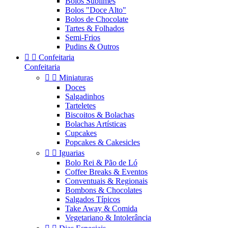
Bolos Sublimes
Bolos "Doce Alto"
Bolos de Chocolate
Tartes & Folhados
Semi-Frios
Pudins & Outros


Confeitaria
Confeitaria


Miniaturas
Doces
Salgadinhos
Tarteletes
Biscoitos & Bolachas
Bolachas Artísticas
Cupcakes
Popcakes & Cakesicles


Iguarias
Bolo Rei & Pão de Ló
Coffee Breaks & Eventos
Conventuais & Regionais
Bombons & Chocolates
Salgados Típicos
Take Away & Comida
Vegetariano & Intolerância