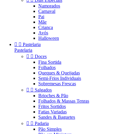


Dias Especiais
Namorados
Carnaval
Pai
Mãe
Criança
Avós
Halloween


Pastelaria
Pastelaria


Doces
Fina Sortida
Folhados
Queques & Queijadas
Semi-Frios Individuais
Sobremesas Frescas


Salgados
Brioches & Pão
Folhados & Massas Tenras
Fritos Sortidos
Fatias Variadas
Sandes & Baguetes


Padaria
Pão Simples