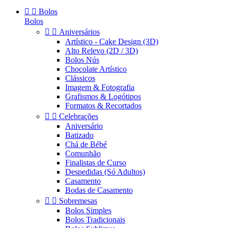


Bolos
Bolos


Aniversários
Artístico - Cake Design (3D)
Alto Relevo (2D / 3D)
Bolos Nús
Chocolate Artístico
Clássicos
Imagem & Fotografia
Grafismos & Logótipos
Formatos & Recortados


Celebrações
Aniversário
Batizado
Chá de Bébé
Comunhão
Finalistas de Curso
Despedidas (Só Adultos)
Casamento
Bodas de Casamento


Sobremesas
Bolos Simples
Bolos Tradicionais