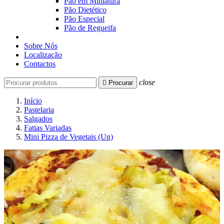
Pão em Miniatura
Pão Dietético
Pão Especial
Pão de Regueifa
Sobre Nós
Localização
Contactos
close

Procurar
Início
Pastelaria
Salgados
Fatias Variadas
Mini Pizza de Vegetais (Un)