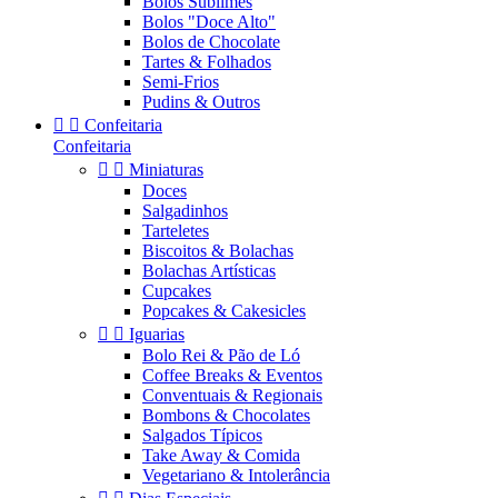
Bolos Sublimes
Bolos "Doce Alto"
Bolos de Chocolate
Tartes & Folhados
Semi-Frios
Pudins & Outros


Confeitaria
Confeitaria


Miniaturas
Doces
Salgadinhos
Tarteletes
Biscoitos & Bolachas
Bolachas Artísticas
Cupcakes
Popcakes & Cakesicles


Iguarias
Bolo Rei & Pão de Ló
Coffee Breaks & Eventos
Conventuais & Regionais
Bombons & Chocolates
Salgados Típicos
Take Away & Comida
Vegetariano & Intolerância