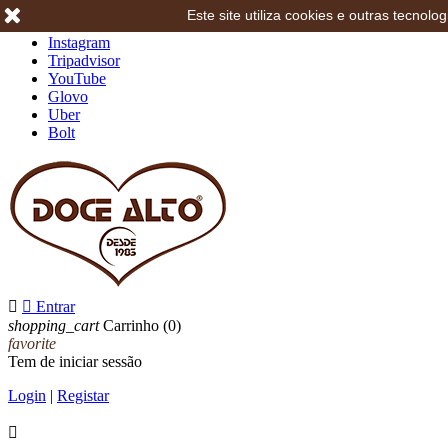
Este site utiliza cookies e outras tecno
Facebook
Instagram
Tripadvisor
YouTube
Glovo
Uber
Bolt


Entrar
shopping_cart
Carrinho
(0)
favorite
Tem de iniciar sessão
Login
|
Registar
