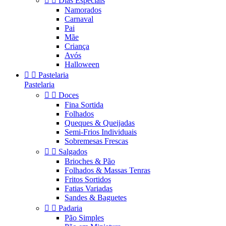


Dias Especiais
Namorados
Carnaval
Pai
Mãe
Criança
Avós
Halloween


Pastelaria
Pastelaria


Doces
Fina Sortida
Folhados
Queques & Queijadas
Semi-Frios Individuais
Sobremesas Frescas


Salgados
Brioches & Pão
Folhados & Massas Tenras
Fritos Sortidos
Fatias Variadas
Sandes & Baguetes


Padaria
Pão Simples