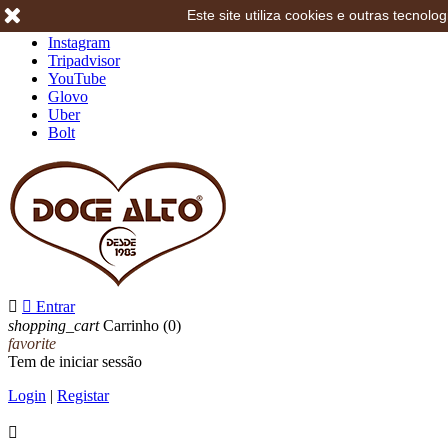
Este site utiliza cookies e outras tecno
Facebook
Instagram
Tripadvisor
YouTube
Glovo
Uber
Bolt


Entrar
shopping_cart
Carrinho
(0)
favorite
Tem de iniciar sessão
Login
|
Registar
