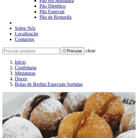
Pão em Miniatura
Pão Dietético
Pão Especial
Pão de Regueifa
Sobre Nós
Localização
Contactos
close

Procurar
Início
Confeitaria
Miniaturas
Doces
Bolas de Berlim Especiais Sortidas