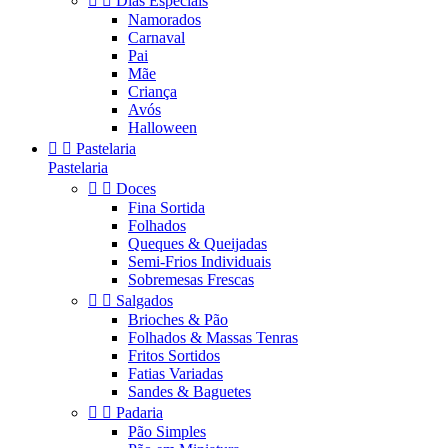


Dias Especiais
Namorados
Carnaval
Pai
Mãe
Criança
Avós
Halloween


Pastelaria
Pastelaria


Doces
Fina Sortida
Folhados
Queques & Queijadas
Semi-Frios Individuais
Sobremesas Frescas


Salgados
Brioches & Pão
Folhados & Massas Tenras
Fritos Sortidos
Fatias Variadas
Sandes & Baguetes


Padaria
Pão Simples