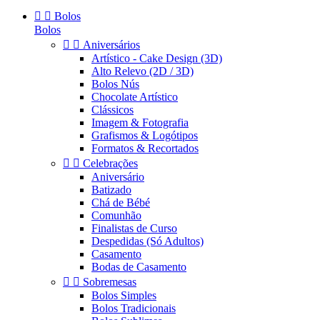


Bolos
Bolos


Aniversários
Artístico - Cake Design (3D)
Alto Relevo (2D / 3D)
Bolos Nús
Chocolate Artístico
Clássicos
Imagem & Fotografia
Grafismos & Logótipos
Formatos & Recortados


Celebrações
Aniversário
Batizado
Chá de Bébé
Comunhão
Finalistas de Curso
Despedidas (Só Adultos)
Casamento
Bodas de Casamento


Sobremesas
Bolos Simples
Bolos Tradicionais