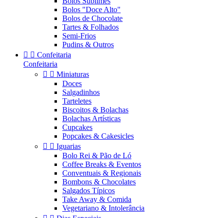
Bolos Sublimes
Bolos "Doce Alto"
Bolos de Chocolate
Tartes & Folhados
Semi-Frios
Pudins & Outros


Confeitaria
Confeitaria


Miniaturas
Doces
Salgadinhos
Tarteletes
Biscoitos & Bolachas
Bolachas Artísticas
Cupcakes
Popcakes & Cakesicles


Iguarias
Bolo Rei & Pão de Ló
Coffee Breaks & Eventos
Conventuais & Regionais
Bombons & Chocolates
Salgados Típicos
Take Away & Comida
Vegetariano & Intolerância