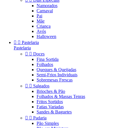


Dias Especiais
Namorados
Carnaval
Pai
Mãe
Criança
Avós
Halloween


Pastelaria
Pastelaria


Doces
Fina Sortida
Folhados
Queques & Queijadas
Semi-Frios Individuais
Sobremesas Frescas


Salgados
Brioches & Pão
Folhados & Massas Tenras
Fritos Sortidos
Fatias Variadas
Sandes & Baguetes


Padaria
Pão Simples