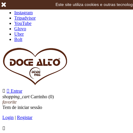
Este site utiliza cookies e outras tecno
Facebook
Instagram
Tripadvisor
YouTube
Glovo
Uber
Bolt


Entrar
shopping_cart
Carrinho
(0)
favorite
Tem de iniciar sessão
Login
|
Registar
