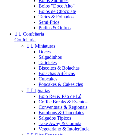
Bolos Sublimes
Bolos "Doce Alto"
Bolos de Chocolate
Tartes & Folhados
Semi-Frios
Pudins & Outros


Confeitaria
Confeitaria


Miniaturas
Doces
Salgadinhos
Tarteletes
Biscoitos & Bolachas
Bolachas Artísticas
Cupcakes
Popcakes & Cakesicles


Iguarias
Bolo Rei & Pão de Ló
Coffee Breaks & Eventos
Conventuais & Regionais
Bombons & Chocolates
Salgados Típicos
Take Away & Comida
Vegetariano & Intolerância