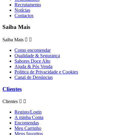
Recrutamento
Notícias
Contactos
Saiba Mais
Saiba Mais


Como encomendar
Qualidade & Segurança
Sabores Doce Alto
Ajuda & Pós Venda
Politica de Privacidade e Cookies
Canal de Denúncias
Clientes
Clientes


Registo/Login
A minha Conta
Encomendas
Meu Carrinho
Meus favoritos