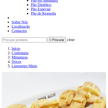
Pão em Miniatura
Pão Dietético
Pão Especial
Pão de Regueifa
Sobre Nós
Localização
Contactos
close

Procurar
Início
Confeitaria
Miniaturas
Doces
Limonetes Minis