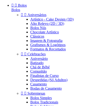


Bolos
Bolos


Aniversários
Artístico - Cake Design (3D)
Alto Relevo (2D / 3D)
Bolos Nús
Chocolate Artístico
Clássicos
Imagem & Fotografia
Grafismos & Logótipos
Formatos & Recortados


Celebrações
Aniversário
Batizado
Chá de Bébé
Comunhão
Finalistas de Curso
Despedidas (Só Adultos)
Casamento
Bodas de Casamento


Sobremesas
Bolos Simples
Bolos Tradicionais