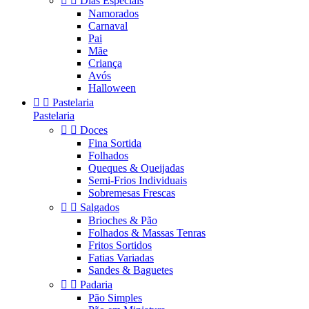


Dias Especiais
Namorados
Carnaval
Pai
Mãe
Criança
Avós
Halloween


Pastelaria
Pastelaria


Doces
Fina Sortida
Folhados
Queques & Queijadas
Semi-Frios Individuais
Sobremesas Frescas


Salgados
Brioches & Pão
Folhados & Massas Tenras
Fritos Sortidos
Fatias Variadas
Sandes & Baguetes


Padaria
Pão Simples