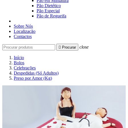
Pão em Miniatura
Pão Dietético
Pão Especial
Pão de Regueifa
Sobre Nós
Localização
Contactos
close

Procurar
Início
Bolos
Celebrações
Despedidas (Só Adultos)
Preso por Amor (Kg)