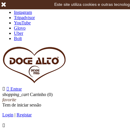
Este site utiliza cookies e outras tecno
Facebook
Instagram
Tripadvisor
YouTube
Glovo
Uber
Bolt


Entrar
shopping_cart
Carrinho
(0)
favorite
Tem de iniciar sessão
Login
|
Registar
