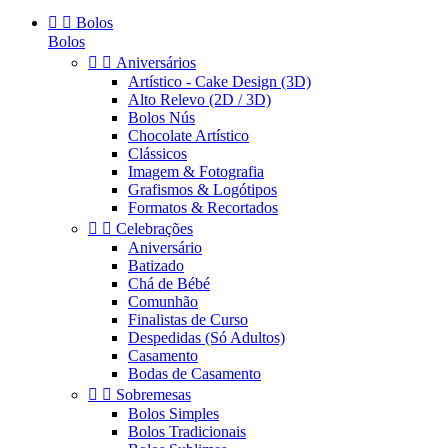


Bolos
Bolos


Aniversários
Artístico - Cake Design (3D)
Alto Relevo (2D / 3D)
Bolos Nús
Chocolate Artístico
Clássicos
Imagem & Fotografia
Grafismos & Logótipos
Formatos & Recortados


Celebrações
Aniversário
Batizado
Chá de Bébé
Comunhão
Finalistas de Curso
Despedidas (Só Adultos)
Casamento
Bodas de Casamento


Sobremesas
Bolos Simples
Bolos Tradicionais