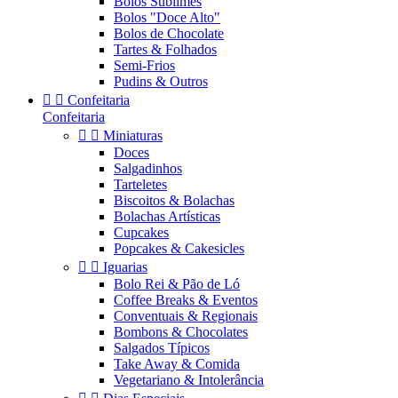
Bolos Sublimes
Bolos "Doce Alto"
Bolos de Chocolate
Tartes & Folhados
Semi-Frios
Pudins & Outros


Confeitaria
Confeitaria


Miniaturas
Doces
Salgadinhos
Tarteletes
Biscoitos & Bolachas
Bolachas Artísticas
Cupcakes
Popcakes & Cakesicles


Iguarias
Bolo Rei & Pão de Ló
Coffee Breaks & Eventos
Conventuais & Regionais
Bombons & Chocolates
Salgados Típicos
Take Away & Comida
Vegetariano & Intolerância