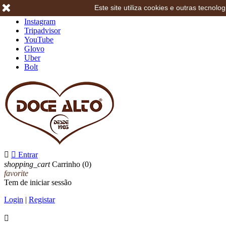
Este site utiliza cookies e outras tecno
Facebook
Instagram
Tripadvisor
YouTube
Glovo
Uber
Bolt


Entrar
shopping_cart
Carrinho
(0)
favorite
Tem de iniciar sessão
Login
|
Registar
