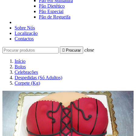
Pão em Miniatura
Pão Dietético
Pão Especial
Pão de Regueifa
Sobre Nós
Localização
Contactos
close

Procurar
Início
Bolos
Celebrações
Despedidas (Só Adultos)
Corpete (Kg)