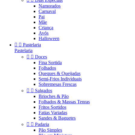


Dias Especiais
Namorados
Carnaval
Pai
Mãe
Criança
Avós
Halloween


Pastelaria
Pastelaria


Doces
Fina Sortida
Folhados
Queques & Queijadas
Semi-Frios Individuais
Sobremesas Frescas


Salgados
Brioches & Pão
Folhados & Massas Tenras
Fritos Sortidos
Fatias Variadas
Sandes & Baguetes


Padaria
Pão Simples