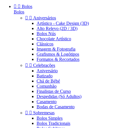


Bolos
Bolos


Aniversários
Artístico - Cake Design (3D)
Alto Relevo (2D / 3D)
Bolos Nús
Chocolate Artístico
Clássicos
Imagem & Fotografia
Grafismos & Logótipos
Formatos & Recortados


Celebrações
Aniversário
Batizado
Chá de Bébé
Comunhão
Finalistas de Curso
Despedidas (Só Adultos)
Casamento
Bodas de Casamento


Sobremesas
Bolos Simples
Bolos Tradicionais