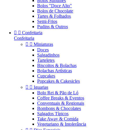
Bolos Sublimes
Bolos "Doce Alto"
Bolos de Chocolate
Tartes & Folhados
Semi-Frios
Pudins & Outros


Confeitaria
Confeitaria


Miniaturas
Doces
Salgadinhos
Tarteletes
Biscoitos & Bolachas
Bolachas Artísticas
Cupcakes
Popcakes & Cakesicles


Iguarias
Bolo Rei & Pão de Ló
Coffee Breaks & Eventos
Conventuais & Regionais
Bombons & Chocolates
Salgados Típicos
Take Away & Comida
Vegetariano & Intolerância