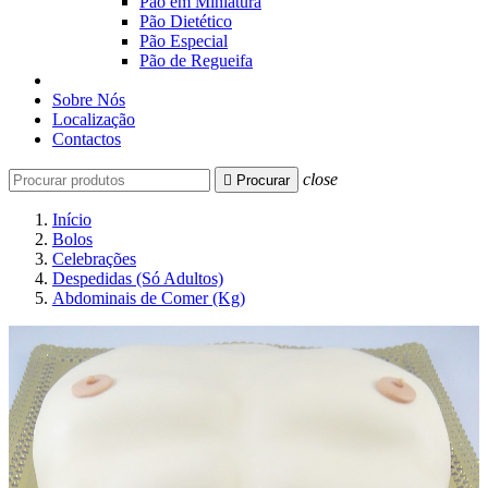
Pão em Miniatura
Pão Dietético
Pão Especial
Pão de Regueifa
Sobre Nós
Localização
Contactos
close

Procurar
Início
Bolos
Celebrações
Despedidas (Só Adultos)
Abdominais de Comer (Kg)