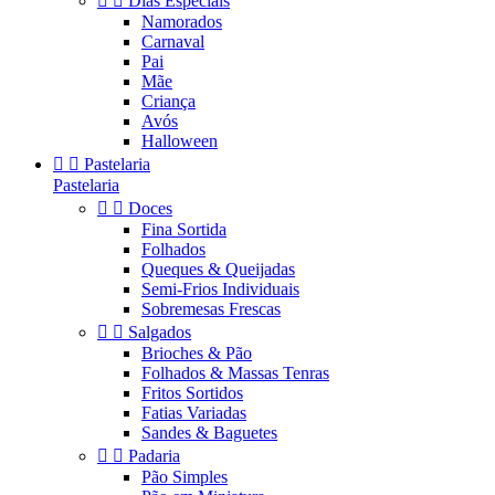


Dias Especiais
Namorados
Carnaval
Pai
Mãe
Criança
Avós
Halloween


Pastelaria
Pastelaria


Doces
Fina Sortida
Folhados
Queques & Queijadas
Semi-Frios Individuais
Sobremesas Frescas


Salgados
Brioches & Pão
Folhados & Massas Tenras
Fritos Sortidos
Fatias Variadas
Sandes & Baguetes


Padaria
Pão Simples