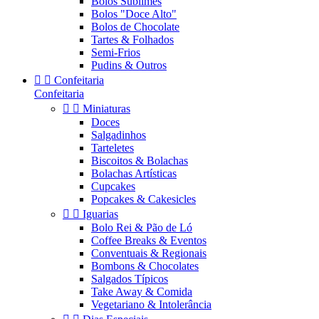
Bolos Sublimes
Bolos "Doce Alto"
Bolos de Chocolate
Tartes & Folhados
Semi-Frios
Pudins & Outros


Confeitaria
Confeitaria


Miniaturas
Doces
Salgadinhos
Tarteletes
Biscoitos & Bolachas
Bolachas Artísticas
Cupcakes
Popcakes & Cakesicles


Iguarias
Bolo Rei & Pão de Ló
Coffee Breaks & Eventos
Conventuais & Regionais
Bombons & Chocolates
Salgados Típicos
Take Away & Comida
Vegetariano & Intolerância