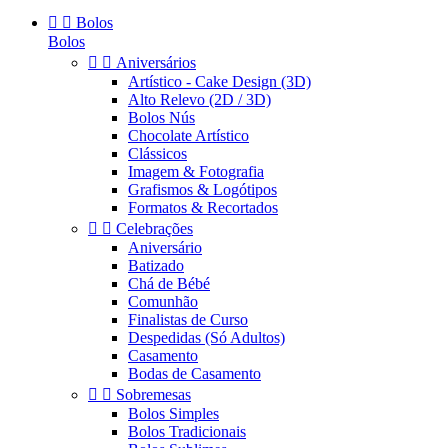


Bolos
Bolos


Aniversários
Artístico - Cake Design (3D)
Alto Relevo (2D / 3D)
Bolos Nús
Chocolate Artístico
Clássicos
Imagem & Fotografia
Grafismos & Logótipos
Formatos & Recortados


Celebrações
Aniversário
Batizado
Chá de Bébé
Comunhão
Finalistas de Curso
Despedidas (Só Adultos)
Casamento
Bodas de Casamento


Sobremesas
Bolos Simples
Bolos Tradicionais