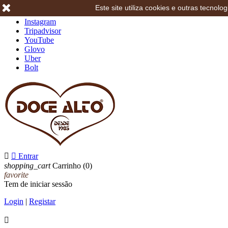
Este site utiliza cookies e outras tecno
Facebook
Instagram
Tripadvisor
YouTube
Glovo
Uber
Bolt


Entrar
shopping_cart
Carrinho
(0)
favorite
Tem de iniciar sessão
Login
|
Registar
