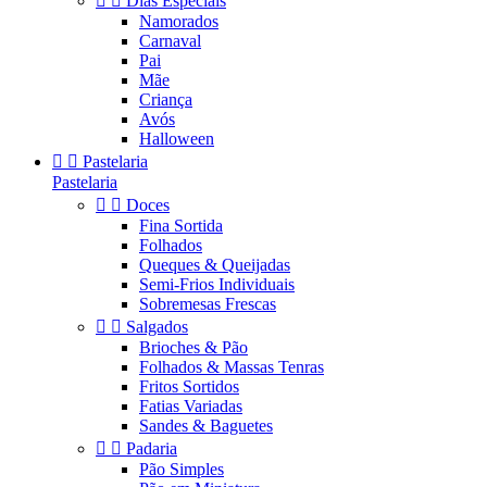


Dias Especiais
Namorados
Carnaval
Pai
Mãe
Criança
Avós
Halloween


Pastelaria
Pastelaria


Doces
Fina Sortida
Folhados
Queques & Queijadas
Semi-Frios Individuais
Sobremesas Frescas


Salgados
Brioches & Pão
Folhados & Massas Tenras
Fritos Sortidos
Fatias Variadas
Sandes & Baguetes


Padaria
Pão Simples