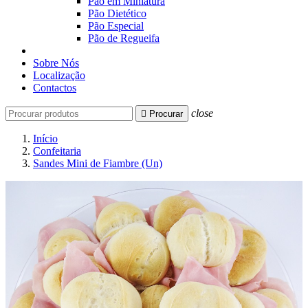
Pão em Miniatura
Pão Dietético
Pão Especial
Pão de Regueifa
Sobre Nós
Localização
Contactos
close

Procurar
Início
Confeitaria
Sandes Mini de Fiambre (Un)