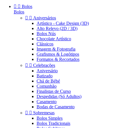


Bolos
Bolos


Aniversários
Artístico - Cake Design (3D)
Alto Relevo (2D / 3D)
Bolos Nús
Chocolate Artístico
Clássicos
Imagem & Fotografia
Grafismos & Logótipos
Formatos & Recortados


Celebrações
Aniversário
Batizado
Chá de Bébé
Comunhão
Finalistas de Curso
Despedidas (Só Adultos)
Casamento
Bodas de Casamento


Sobremesas
Bolos Simples
Bolos Tradicionais