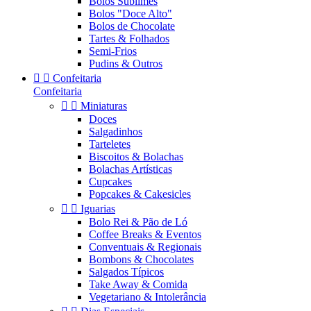
Bolos Sublimes
Bolos "Doce Alto"
Bolos de Chocolate
Tartes & Folhados
Semi-Frios
Pudins & Outros


Confeitaria
Confeitaria


Miniaturas
Doces
Salgadinhos
Tarteletes
Biscoitos & Bolachas
Bolachas Artísticas
Cupcakes
Popcakes & Cakesicles


Iguarias
Bolo Rei & Pão de Ló
Coffee Breaks & Eventos
Conventuais & Regionais
Bombons & Chocolates
Salgados Típicos
Take Away & Comida
Vegetariano & Intolerância