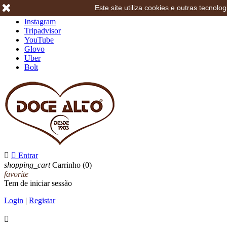
Este site utiliza cookies e outras tecno
Facebook
Instagram
Tripadvisor
YouTube
Glovo
Uber
Bolt


Entrar
shopping_cart
Carrinho
(0)
favorite
Tem de iniciar sessão
Login
|
Registar
