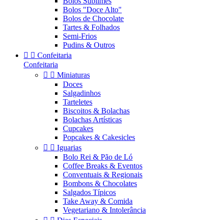
Bolos Sublimes
Bolos "Doce Alto"
Bolos de Chocolate
Tartes & Folhados
Semi-Frios
Pudins & Outros


Confeitaria
Confeitaria


Miniaturas
Doces
Salgadinhos
Tarteletes
Biscoitos & Bolachas
Bolachas Artísticas
Cupcakes
Popcakes & Cakesicles


Iguarias
Bolo Rei & Pão de Ló
Coffee Breaks & Eventos
Conventuais & Regionais
Bombons & Chocolates
Salgados Típicos
Take Away & Comida
Vegetariano & Intolerância