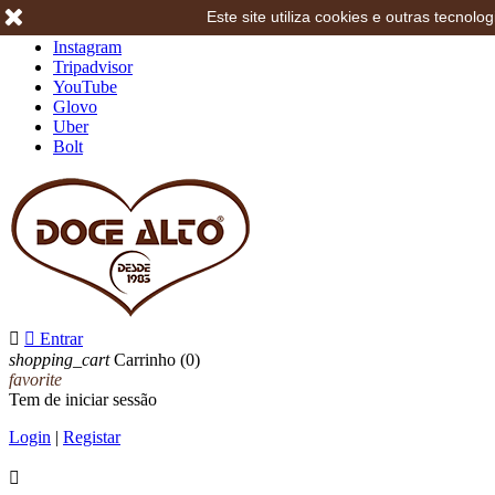
Este site utiliza cookies e outras tecno
Facebook
Instagram
Tripadvisor
YouTube
Glovo
Uber
Bolt


Entrar
shopping_cart
Carrinho
(0)
favorite
Tem de iniciar sessão
Login
|
Registar
