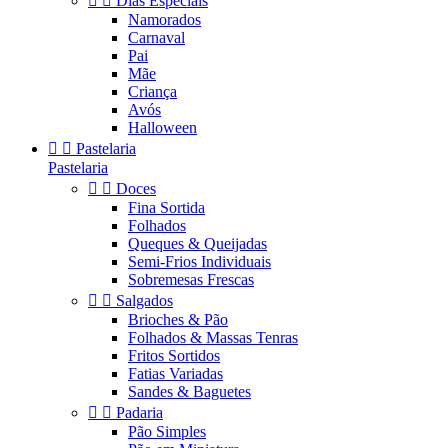


Dias Especiais
Namorados
Carnaval
Pai
Mãe
Criança
Avós
Halloween


Pastelaria
Pastelaria


Doces
Fina Sortida
Folhados
Queques & Queijadas
Semi-Frios Individuais
Sobremesas Frescas


Salgados
Brioches & Pão
Folhados & Massas Tenras
Fritos Sortidos
Fatias Variadas
Sandes & Baguetes


Padaria
Pão Simples