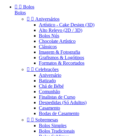


Bolos
Bolos


Aniversários
Artístico - Cake Design (3D)
Alto Relevo (2D / 3D)
Bolos Nús
Chocolate Artístico
Clássicos
Imagem & Fotografia
Grafismos & Logótipos
Formatos & Recortados


Celebrações
Aniversário
Batizado
Chá de Bébé
Comunhão
Finalistas de Curso
Despedidas (Só Adultos)
Casamento
Bodas de Casamento


Sobremesas
Bolos Simples
Bolos Tradicionais