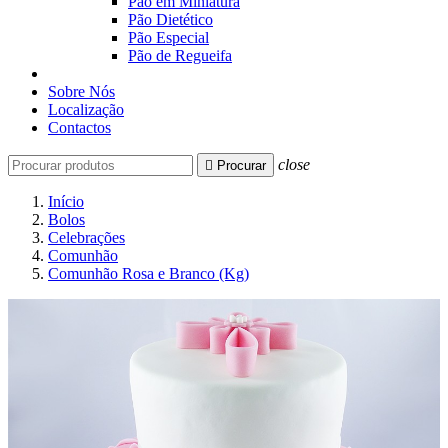
Pão em Miniatura
Pão Dietético
Pão Especial
Pão de Regueifa
Sobre Nós
Localização
Contactos
close

Procurar
Início
Bolos
Celebrações
Comunhão
Comunhão Rosa e Branco (Kg)