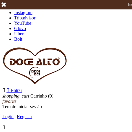
Es
Facebook
Instagram
Tripadvisor
YouTube
Glovo
Uber
Bolt


Entrar
shopping_cart
Carrinho
(0)
favorite
Tem de iniciar sessão
Login
|
Registar
