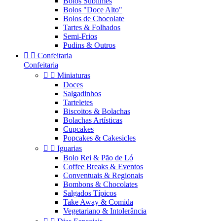
Bolos Sublimes
Bolos "Doce Alto"
Bolos de Chocolate
Tartes & Folhados
Semi-Frios
Pudins & Outros


Confeitaria
Confeitaria


Miniaturas
Doces
Salgadinhos
Tarteletes
Biscoitos & Bolachas
Bolachas Artísticas
Cupcakes
Popcakes & Cakesicles


Iguarias
Bolo Rei & Pão de Ló
Coffee Breaks & Eventos
Conventuais & Regionais
Bombons & Chocolates
Salgados Típicos
Take Away & Comida
Vegetariano & Intolerância