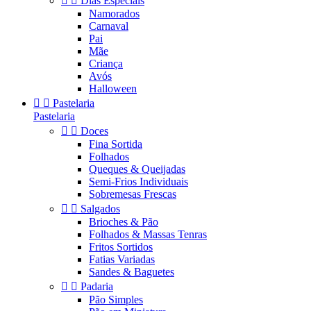


Dias Especiais
Namorados
Carnaval
Pai
Mãe
Criança
Avós
Halloween


Pastelaria
Pastelaria


Doces
Fina Sortida
Folhados
Queques & Queijadas
Semi-Frios Individuais
Sobremesas Frescas


Salgados
Brioches & Pão
Folhados & Massas Tenras
Fritos Sortidos
Fatias Variadas
Sandes & Baguetes


Padaria
Pão Simples