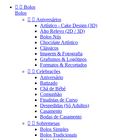


Bolos
Bolos


Aniversários
Artístico - Cake Design (3D)
Alto Relevo (2D / 3D)
Bolos Nús
Chocolate Artístico
Clássicos
Imagem & Fotografia
Grafismos & Logótipos
Formatos & Recortados


Celebrações
Aniversário
Batizado
Chá de Bébé
Comunhão
Finalistas de Curso
Despedidas (Só Adultos)
Casamento
Bodas de Casamento


Sobremesas
Bolos Simples
Bolos Tradicionais