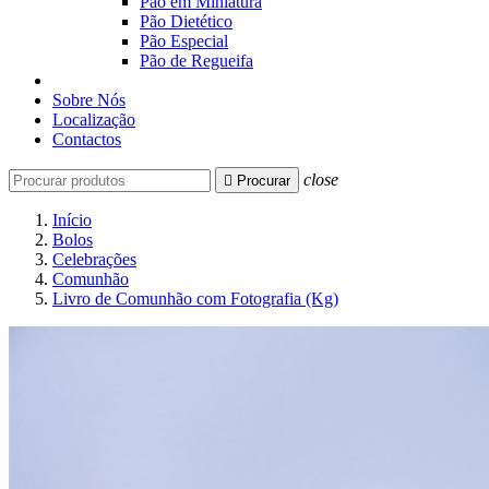
Pão em Miniatura
Pão Dietético
Pão Especial
Pão de Regueifa
Sobre Nós
Localização
Contactos
close

Procurar
Início
Bolos
Celebrações
Comunhão
Livro de Comunhão com Fotografia (Kg)