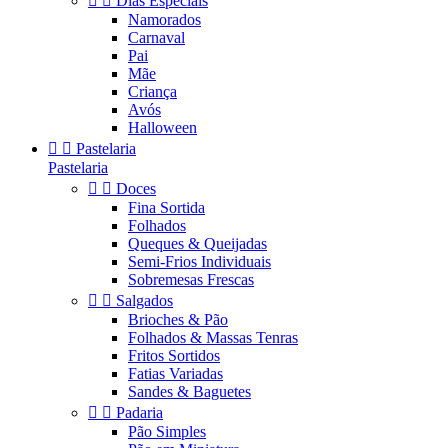


Dias Especiais
Namorados
Carnaval
Pai
Mãe
Criança
Avós
Halloween


Pastelaria
Pastelaria


Doces
Fina Sortida
Folhados
Queques & Queijadas
Semi-Frios Individuais
Sobremesas Frescas


Salgados
Brioches & Pão
Folhados & Massas Tenras
Fritos Sortidos
Fatias Variadas
Sandes & Baguetes


Padaria
Pão Simples