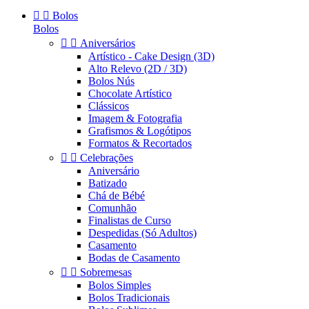


Bolos
Bolos


Aniversários
Artístico - Cake Design (3D)
Alto Relevo (2D / 3D)
Bolos Nús
Chocolate Artístico
Clássicos
Imagem & Fotografia
Grafismos & Logótipos
Formatos & Recortados


Celebrações
Aniversário
Batizado
Chá de Bébé
Comunhão
Finalistas de Curso
Despedidas (Só Adultos)
Casamento
Bodas de Casamento


Sobremesas
Bolos Simples
Bolos Tradicionais