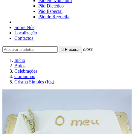
Pão em Miniatura
Pão Dietético
Pão Especial
Pão de Regueifa
Sobre Nós
Localização
Contactos
close

Procurar
Início
Bolos
Celebrações
Comunhão
Crisma Simples (Kg)