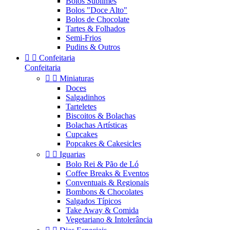
Bolos Sublimes
Bolos "Doce Alto"
Bolos de Chocolate
Tartes & Folhados
Semi-Frios
Pudins & Outros


Confeitaria
Confeitaria


Miniaturas
Doces
Salgadinhos
Tarteletes
Biscoitos & Bolachas
Bolachas Artísticas
Cupcakes
Popcakes & Cakesicles


Iguarias
Bolo Rei & Pão de Ló
Coffee Breaks & Eventos
Conventuais & Regionais
Bombons & Chocolates
Salgados Típicos
Take Away & Comida
Vegetariano & Intolerância