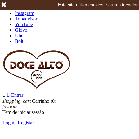
Este site utiliza cookies e outras tecno
Facebook
Instagram
Tripadvisor
YouTube
Glovo
Uber
Bolt


Entrar
shopping_cart
Carrinho
(0)
favorite
Tem de iniciar sessão
Login
|
Registar
